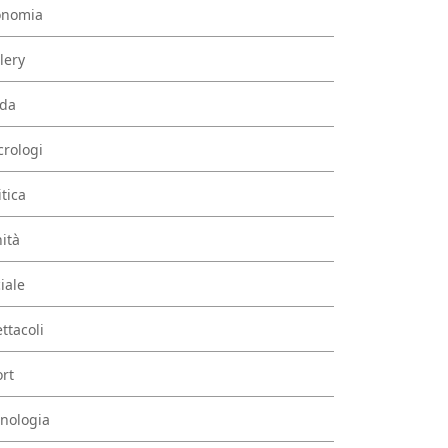
onomia
lery
da
rologi
itica
ità
iale
ttacoli
rt
nologia