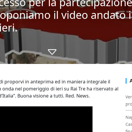
cesso per la partecipazione
proponiamo il video andato 
eri.
di proporvi in anteprima ed in maniera integrale il
n onda nel pomeriggio di ieri su Rai Tre ha riservato al
’Italia”. Buona visione a tutti. Red. News.
Ven
pro
Nap
Cas
fin