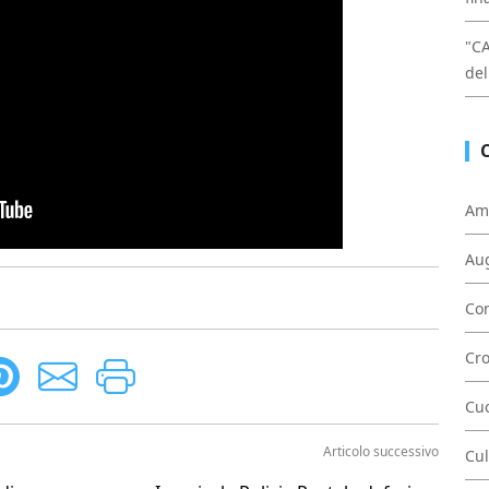
"C
del
Am
Au
Con
Cr
Cu
Articolo successivo
Cul