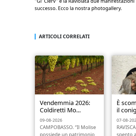
"Gl' Cierv" e la Raviolata due manifestazioni 
successo. Ecco la nostra photogallery.
ARTICOLI CORRELATI
Vendemmia 2026:
È scom
Coldiretti Mo...
il conigl
09-08-2026
07-08-20
CAMPOBASSO. “Il Molise
RAVISCAN
possiede un patrimonio
spento a