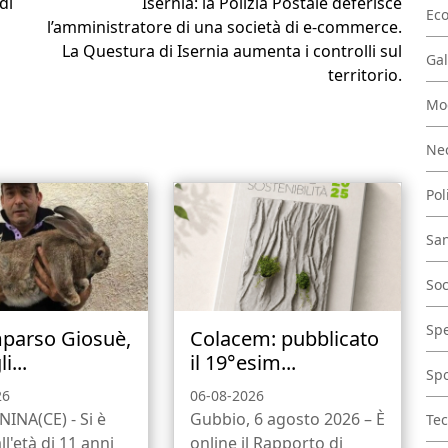
di
Isernia: la Polizia Postale deferisce
Ec
l’amministratore di una società di e-commerce.
La Questura di Isernia aumenta i controlli sul
Gal
territorio.
Mo
Nec
Pol
San
Soc
Spe
parso Giosuè,
Colacem: pubblicato
i...
il 19°esim...
Spo
26
06-08-2026
INA(CE) - Si è
Gubbio, 6 agosto 2026 – È
Tec
ll'età di 11 anni
online il Rapporto di