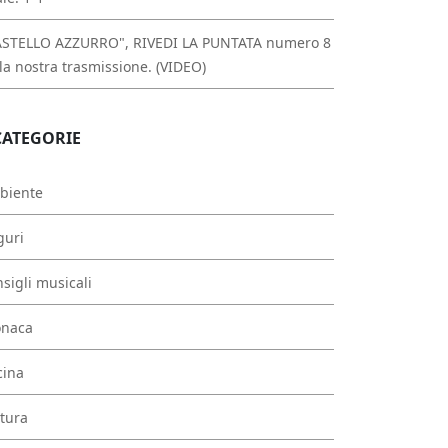
ASTELLO AZZURRO", RIVEDI LA PUNTATA numero 8
la nostra trasmissione. (VIDEO)
CATEGORIE
biente
guri
sigli musicali
onaca
cina
tura