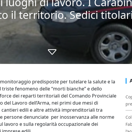
i luoghi di lavoro. I Carabin
 il territorio. Sedici titola
i monitoraggio predisposte per tutelare la salute e la
il triste fenomeno delle “morti bianche” e dello
force dei reparti territoriali del Comando Provinciale
Cop
to del Lavoro dell’Arma, nei primi due mesi di
pre
ntieri edili e altre attività imprenditoriali tra
te le persone denunciate per inosservanza alle norme
Col
ul lavoro e sulla regolarità occupazionale dei
Fab
i imprese edili.
l’a