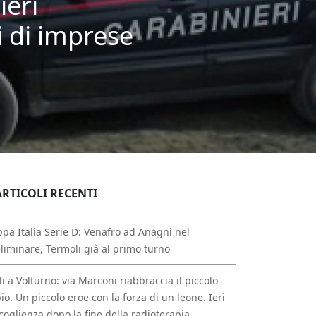
ieri
ri di imprese
ARTICOLI RECENTI
pa Italia Serie D: Venafro ad Anagni nel
liminare, Termoli già al primo turno
li a Volturno: via Marconi riabbraccia il piccolo
io. Un piccolo eroe con la forza di un leone. Ieri
ccoglienza dopo la fine della radioterapia.