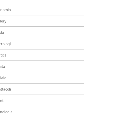
onomia
lery
da
rologi
itica
ità
iale
ttacoli
rt
nologia