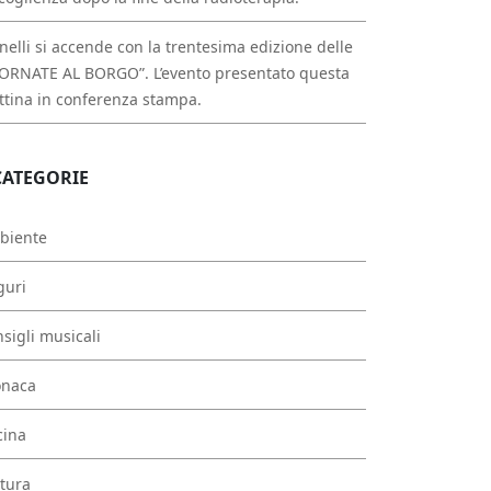
nelli si accende con la trentesima edizione delle
ORNATE AL BORGO”. L’evento presentato questa
tina in conferenza stampa.
CATEGORIE
biente
guri
sigli musicali
onaca
cina
tura