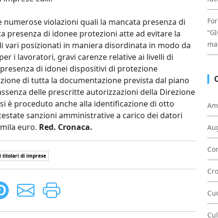
For
te numerose violazioni quali la mancata presenza di
“GI
 presenza di idonee protezioni atte ad evitare la
mat
li vari posizionati in maniera disordinata in modo da
r i lavoratori, gravi carenze relative ai livelli di
 presenza di idonei dispositivi di protezione
azione di tutta la documentazione prevista dal piano
assenza delle prescritte autorizzazioni della Direzione
 si è proceduto anche alla identificazione di otto
Am
ntestate sanzioni amministrative a carico dei datori
amila euro.
Red. Cronaca.
Au
Con
 titolari di imprese
Cr
Cu
Cul