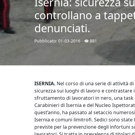
Isernia: sicurezza su
controllano a tappeto
denunciati.
Pubblicato:
01-03-2016
-
881
ISERNIA.
Nel corso di una serie di attività d
sicurezza sui luoghi di lavoro e contrastare 
sfruttamento di lavoratori in nero, una task 
Carabinieri di Isernia e del Nucleo Ispettora
quest’anno, ha passato al setaccio numerosi ca
Isernia e comuni limitrofi. Sedici sono sta
previste per la prevenzione degli infortuni s
lavoratori. Si tratta in prevalenza di titolari d