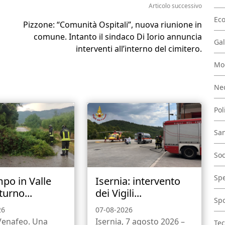
Articolo successivo
Ec
Pizzone: “Comunità Ospitali”, nuova riunione in
comune. Intanto il sindaco Di Iorio annuncia
Gal
interventi all’interno del cimitero.
Mo
Nec
Pol
San
Soc
Spe
po in Valle
Isernia: intervento
turno...
dei Vigili...
Spo
26
07-08-2026
-Venafeo. Una
Isernia, 7 agosto 2026 –
Tec