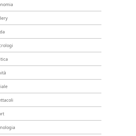
onomia
lery
da
rologi
itica
ità
iale
ttacoli
rt
nologia