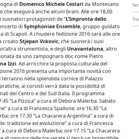
pogna di
Domenico Michele Cestari
da Montesano
Ter
o che eseguirà anche alcuni brani. Alle ore 18,00
 i suonatori protagonisti de “
L’Impronta dello
Tra
concerto di
Symphoniae Ensemble
, gruppo guidato
a di Scapoli. A chiudere l’edizione 2016 sarà alle ore
ta croato
Stjepan Vckovic
, che suonerà i suoi
un’altra strumentista, e degli
Unavantaluna
, altro
 suonata da uno zampognaro doc come Pietro
na Izzi
. Ad arricchire la proposta culturale del
dizione 2016 presenta una importante novità con
i terranno nella splendida cornice di Palazzo
ratiche, ai corsisti verrà data la possibilità di
nali del Centro e del Sud Italia. Il programma
7.45 “La Pizzica” a cura di Debora Malerba. Sabato
ne” a cura di Francesca Spallone; ore 16.30 “La
rba; ore 17.30 “La Chacarera Argentina” a cura di
e: tradizione ed evoluzione” a cura di Francesca
e” a cura di Debora Malerba; ore 17.15 “La Chacarera
e di ognuna delle tre serate si terrà un imperdibile