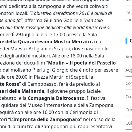
orni dedicata alla zampogna e che vedrà coinvolti
L'A
onatori locali.
“L’obiettivo dell’edizione 2016 è quella di
cam
lche anno fa”
, afferma Giuliano Gabriele
“non solo
 alle tante rassegne dedicate alla world music che si
 venerdì 29 luglio alle ore 17.00 presso la Sala
ne della Quarantesima Mostra Mercato
a cui
e dei Maestri Artigiani di Scapoli, dove nascono le
egli antichi mestieri. Alle ore 18,00 nella Sala
Am
iezione del docu-film “
Moulin – Il poeta del Pastello
”
to dal molisano Pierluigi Giorgio che è noto per essere
Au
e ore 20,00 in Piazza Martiri di Scapoli, la
Con
te Rosse
” di Campobasso, farà da preludio ai
ri delle Mainarde
, il giovane gruppo laziale
Cr
debutto, e la
Compagnia Daltrocanto
. Il festival
ite guidate del Museo Internazionale della Zampogna
Cu
seguirà con alle ore 16,00 con la Cerimonia di
ori “
L’Impronta dello Zampognaro
” nel corso della
Cul
ni di alcuni tra gli zampognari più rappresentativi