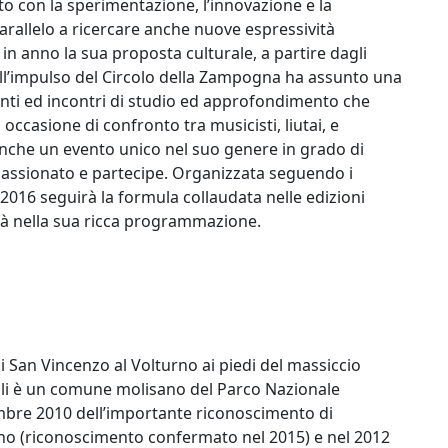
to con la sperimentazione, l’innovazione e la
rallelo a ricercare anche nuove espressività
n anno la sua proposta culturale, a partire dagli
ll’impulso del Circolo della Zampogna ha assunto una
nti ed incontri di studio ed approfondimento che
casione di confronto tra musicisti, liutai, e
anche un evento unico nel suo genere in grado di
assionato e partecipe. Organizzata seguendo i
e 2016 seguirà la formula collaudata nelle edizioni
tà nella sua ricca programmazione.
di San Vincenzo al Volturno ai piedi del massiccio
oli è un comune molisano del Parco Nazionale
embre 2010 dell’importante riconoscimento di
ano (riconoscimento confermato nel 2015) e nel 2012