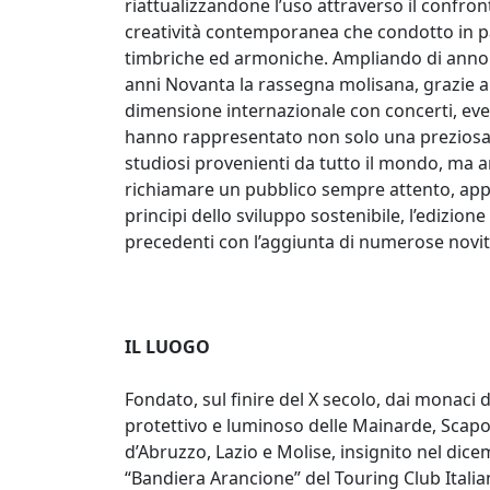
riattualizzandone l’uso attraverso il confron
creatività contemporanea che condotto in pa
timbriche ed armoniche. Ampliando di anno i
anni Novanta la rassegna molisana, grazie a
dimensione internazionale con concerti, eve
hanno rappresentato non solo una preziosa oc
studiosi provenienti da tutto il mondo, ma 
richiamare un pubblico sempre attento, app
principi dello sviluppo sostenibile, l’edizion
precedenti con l’aggiunta di numerose novi
IL LUOGO
Fondato, sul finire del X secolo, dai monaci 
protettivo e luminoso delle Mainarde, Scap
d’Abruzzo, Lazio e Molise, insignito nel dic
“Bandiera Arancione” del Touring Club Itali