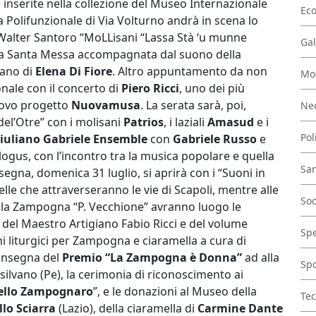
inserite nella collezione del Museo Internazionale
Ec
a Polifunzionale di Via Volturno andrà in scena lo
Walter Santoro “MoLLisani “Lassa Stà ‘u munne
Gal
à la Santa Messa accompagnata dal suono della
gano di
Elena Di Fiore
. Altro appuntamento da non
Mo
onale con il concerto di
Piero Ricci
, uno dei più
nuovo progetto
Nuovamusa
. La serata sarà, poi,
Nec
del’Otre” con i molisani
Patrios
, i laziali
Amasud
e i
Pol
iuliano Gabriele Ensemble
con
Gabriele Russo
e
ogus, con l’incontro tra la musica popolare e quella
San
egna, domenica 31 luglio, si aprirà con i “Suoni in
lle che attraverseranno le vie di Scapoli, mentre alle
Soc
ella Zampogna “P. Vecchione” avranno luogo le
” del Maestro Artigiano Fabio Ricci e del volume
Spe
ni liturgici per Zampogna e ciaramella a cura di
consegna del
Premio “La Zampogna è Donna”
ad alla
Spo
ilvano (Pe), la cerimonia di riconoscimento ai
ello Zampognaro
”, e le donazioni al Museo della
Tec
llo Sciarra
(Lazio), della ciaramella di
Carmine Dante