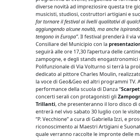
diverse novità ad impreziosire questa tre gi
musicisti, studiosi, costruttori artigiani e su
far tornare il festival ai livelli qualitativi di qua
aggiungendo alcune novità, ma anche ispirandoci
tengono in Europa”
. Il festival prenderà il via
Consiliare del Municipio con la
presentazio
seguirà alle ore 17,30 l’apertura delle cantin
zampogne, e degli stands enogastronomici e d
Polifunzionale di Via Volturno si terrà la pro
dedicato al pittore Charles Moulin, realizza
la voce di Geo&Geo ed altri programmi TV. All
performance della scuola di Danza “
Scarpet
concerti serali con protagonisti gli
Zampogna
Trillanti
, che presenteranno il loro disco di 
entrerà nel vivo sabato 30 luglio con le vis
“P. Vecchione” a cura di Gabriella Izzi, e pro
riconoscimento ai Maestri Artigiani e Suonat
quale verranno raccolte le impronte delle ma