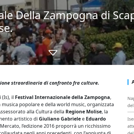
ale Della Zampogna di Scapo
se.
ione straordinaria di confronto fra culture.
(Is), il
Festival Internazionale della Zampogna
,
Nap
a musica popolare e della world music, organizzata
del
Assessorato alla Cultura della
Regione Molise
, la
mento artistico di
Giuliano Gabriele
e
Eduardo
Ise
 Mercato, l’edizione 2016 proporrà un ricchissimo
att
llaudata negli anni precedenti, con l’aggiunta di
del