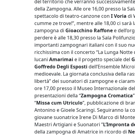
del territorio che verranno successivamente 
della Zampogna. Alle ore 16,00 presso la Sal
spettacolo di teatro-canzone con
I Voria
di 
cumme ze trove!”, mentre alle 18,00 ci sar
zampogna di
Gioacchino Raffone
e dell’or
perdere è alle 18,30 presso la Sala Polifunzi
importanti zampognari italiani con il suo 
ricchissima con il concerto “La Lunga Notte 
lucani
Amarimai
e il progetto speciale del
G
Goffredo Degli Esposti
dell’Ensemble Microl
medioevale. La giornata conclusiva della rass
libertà” dei suonatori di zampogne e ciarame
ore 17,00 presso il Museo Internazionale d
presentazioni della “
Zampogna Cromatica
“
Missa cum Utriculo
”, pubblicazione di bra
Antonino e Gioele Scaringi. Seguiranno la 
giovane suonatrice Irene Di Marco di Montes
Maestri Artigiani e Suonatori ”
L’Impronta d
della zampogna di Amatrice in ricordo di
Ne