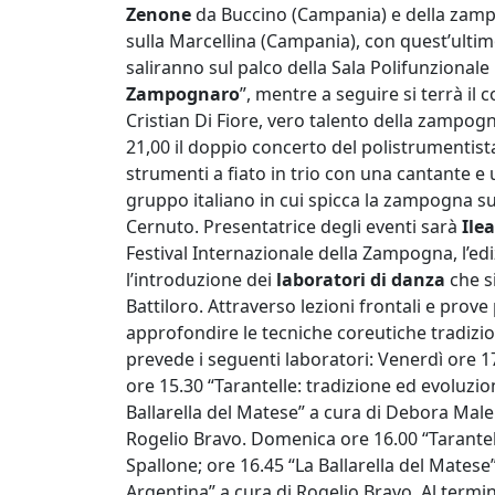
Zenone
da Buccino (Campania) e della zam
sulla Marcellina (Campania), con quest’ultim
saliranno sul palco della Sala Polifunzionale
Zampognaro
”, mentre a seguire si terrà il 
Cristian Di Fiore, vero talento della zampogn
21,00 il doppio concerto del polistrumentis
strumenti a fiato in trio con una cantante e 
gruppo italiano in cui spicca la zampogna
Cernuto. Presentatrice degli eventi sarà
Ilea
Festival Internazionale della Zampogna, l’e
l’introduzione dei
laboratori di danza
che s
Battiloro. Attraverso lezioni frontali e prove p
approfondire le tecniche coreutiche tradizio
prevede i seguenti laboratori: Venerdì ore 1
ore 15.30 “Tarantelle: tradizione ed evoluzio
Ballarella del Matese” a cura di Debora Male
Rogelio Bravo. Domenica ore 16.00 “Tarantell
Spallone; ore 16.45 “La Ballarella del Mates
Argentina” a cura di Rogelio Bravo. Al termin