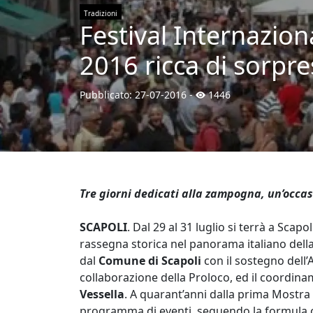
Tradizioni
Festival Internazion
2016 ricca di sorpre
Pubblicato:
27-07-2016
-
1446
Tre giorni dedicati alla zampogna, un’occas
SCAPOLI
. Dal 29 al 31 luglio si terrà a Scapoli 
rassegna storica nel panorama italiano dell
dal
Comune di Scapoli
con il sostegno dell’
collaborazione della Proloco, ed il coordina
Vessella
. A quarant’anni dalla prima Mostra
programma di eventi, seguendo la formula co