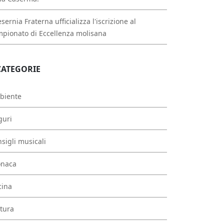
esernia Fraterna ufficializza l'iscrizione al
pionato di Eccellenza molisana
CATEGORIE
biente
guri
sigli musicali
onaca
cina
tura