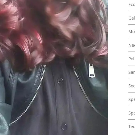
Ec
Gal
Mo
Nec
Pol
San
Soc
Spe
Spo
Tec