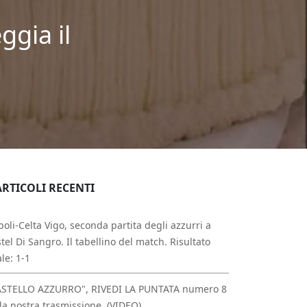
ggia il
ARTICOLI RECENTI
oli-Celta Vigo, seconda partita degli azzurri a
tel Di Sangro. Il tabellino del match. Risultato
ale: 1-1
ASTELLO AZZURRO", RIVEDI LA PUNTATA numero 8
la nostra trasmissione. (VIDEO)