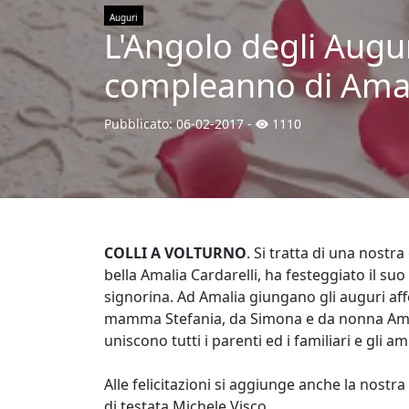
Auguri
L'Angolo degli Augur
compleanno di Amali
Pubblicato:
06-02-2017
-
1110
COLLI A VOLTURNO
. Si tratta di una nostra
bella Amalia Cardarelli, ha festeggiato il s
signorina. Ad Amalia giungano gli auguri aff
mamma Stefania, da Simona e da nonna Amal
uniscono tutti i parenti ed i familiari e gli ami
Alle felicitazioni si aggiunge anche la nostr
di testata Michele Visco.