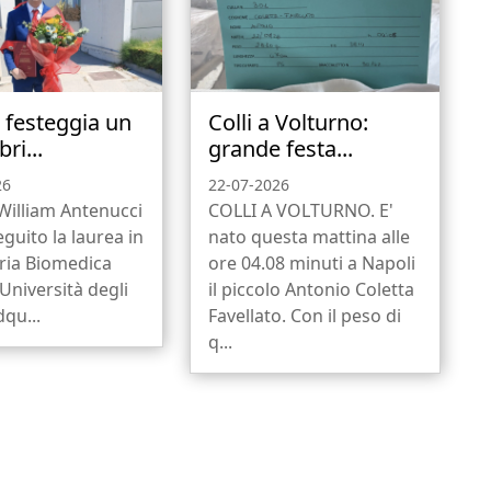
a festeggia un
Colli a Volturno:
ri...
grande festa...
26
22-07-2026
 William Antenucci
COLLI A VOLTURNO. E'
guito la laurea in
nato questa mattina alle
ria Biomedica
ore 04.08 minuti a Napoli
’Università degli
il piccolo Antonio Coletta
dqu...
Favellato. Con il peso di
q...