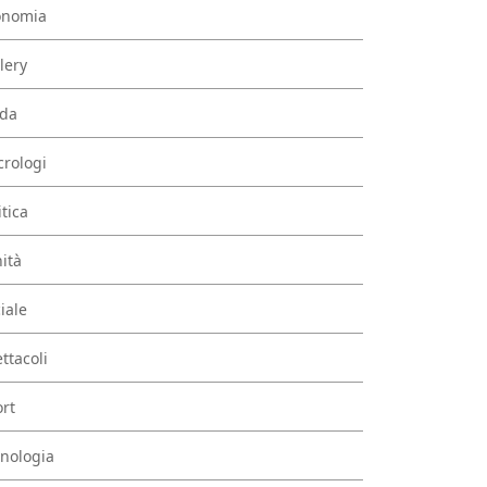
onomia
lery
da
rologi
itica
ità
iale
ttacoli
rt
nologia