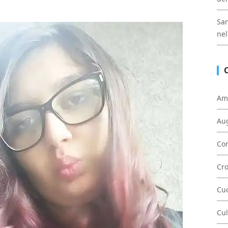
San
nel
Am
Au
Con
Cr
Cu
Cul