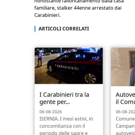
nonostante l’allontanamento dalla casa
familiare, stalker 44enne arrestato dai
Carabinieri.
ARTICOLI CORRELATI
I Carabinieri tra la
Autove
gente per...
il Comu
06-08-2026
06-08-20
ISERNIA. I mesi estivi, in
Comune 
concomitanza con il
Campano
periodo delle sagre e
autovelo