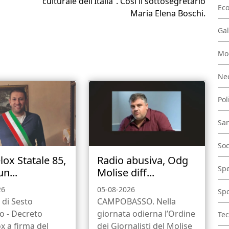
culturale dell’Italia”. Così il sottosegretario
Ec
Maria Elena Boschi.
Gal
Mo
Nec
Pol
San
Soc
lox Statale 85,
Radio abusiva, Odg
Spe
n...
Molise diff...
26
05-08-2026
Spo
di Sesto
CAMPOBASSO. Nella
 - Decreto
giornata odierna l’Ordine
Tec
x a firma del
dei Giornalisti del Molise