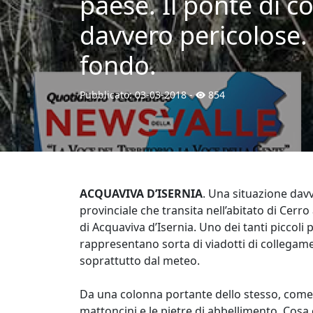
paese. Il ponte di c
davvero pericolose. 
fondo.
Pubblicato:
03-03-2018
-
854
ACQUAVIVA D’ISERNIA
. Una situazione davv
provinciale che transita nell’abitato di Cerr
di Acquaviva d’Isernia. Uno dei tanti piccoli
rappresentano sorta di viadotti di collegam
soprattutto dal meteo.
Da una colonna portante dello stesso, come s
mattoncini e le pietre di abbellimento. Cosa