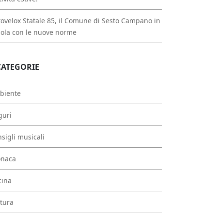
ovelox Statale 85, il Comune di Sesto Campano in
ola con le nuove norme
CATEGORIE
biente
guri
sigli musicali
onaca
cina
tura