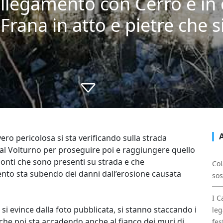
ollegamento con Cerro è in 
Frana in atto e pietre che s
ero pericolosa si sta verificando sulla strada
o al Volturno per proseguire poi e raggiungere quello
 ponti che sono presenti su strada e che
Col
ento sta subendo dei danni dall’erosione causata
sos
I C
i evince dalla foto pubblicata, si stanno staccando i
leg
 che poi sta accadendo anche al fianco dei muri di
fes