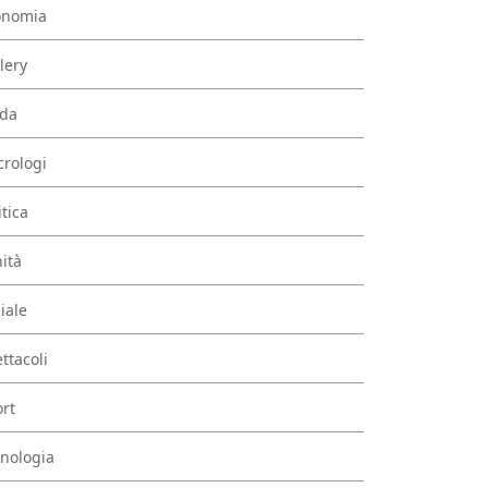
onomia
lery
da
rologi
itica
ità
iale
ttacoli
rt
nologia