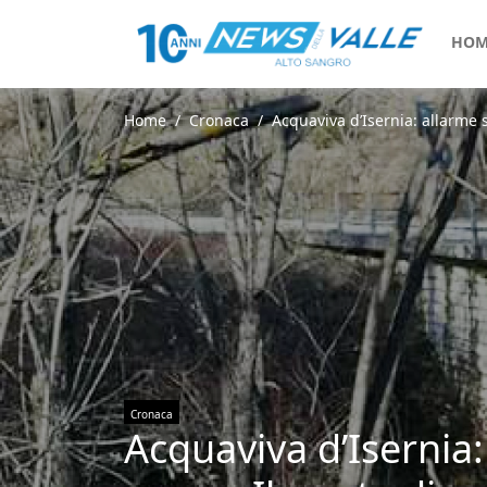
HOM
Home
Cronaca
Acquaviva d’Isernia: allarme s
Cronaca
Acquaviva d’Isernia: