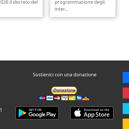
026 il decreto del
programmazione degli
inter...
Sostienici con una donazione
 1