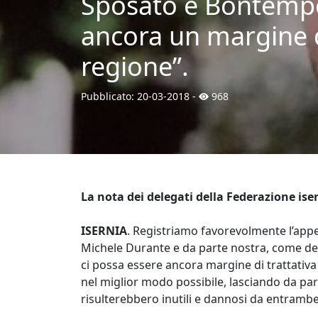
Sposato e Bontempo r
ancora un margine di
regione”.
Pubblicato:
20-03-2018
-
968
La nota dei delegati della Federazione ise
ISERNIA
. Registriamo favorevolmente l’appel
Michele Durante e da parte nostra, come dele
ci possa essere ancora margine di trattativ
nel miglior modo possibile, lasciando da par
risulterebbero inutili e dannosi da entrambe 