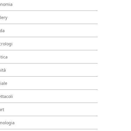
onomia
lery
da
rologi
itica
ità
iale
ttacoli
rt
nologia