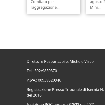
Comitato per
agosto 2
l’aggregazione...
Mini...
Direttore Responsabile: Michele Visco
Tel.: 392/9850370
P.IVA.: 00939520946
Registrazione Presso Tribunale di Isernia N.
del 2016
Iscrizione ROC numero 37623 del 2021.