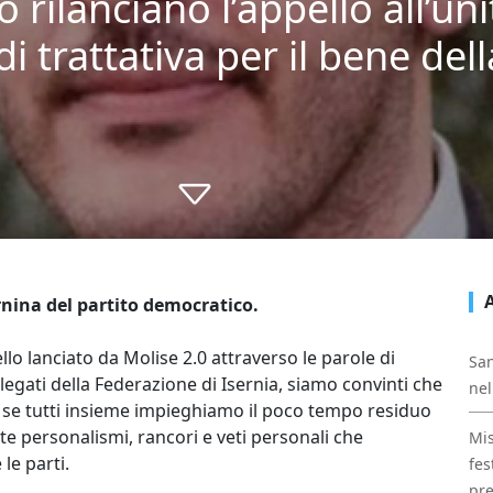
ilanciano l’appello all’unit
 trattativa per il bene del
rnina del partito democratico.
lo lanciato da Molise 2.0 attraverso le parole di
San
gati della Federazione di Isernia, siamo convinti che
nel
a se tutti insieme impieghiamo il poco tempo residuo
te personalismi, rancori e veti personali che
Mis
le parti.
fes
pre