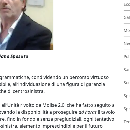
Ec
Gal
Mo
Nec
iano Sposato
Pol
San
ogrammatiche, condividendo un percorso virtuoso
Soc
ile, all’individuazione di una figura di garanzia
iche di centrosinistra.
Spe
all’Unità rivolto da Molise 2.0, che ha fatto seguito a
Spo
novando la disponibilità a proseguire
ad horas
il tavolo
e, fino in fondo e senza pregiudiziali, ogni tentativo
Tec
sinistra, elemento imprescindibile per il futuro