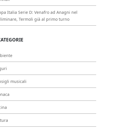
pa Italia Serie D: Venafro ad Anagni nel
liminare, Termoli già al primo turno
CATEGORIE
biente
guri
sigli musicali
onaca
cina
tura