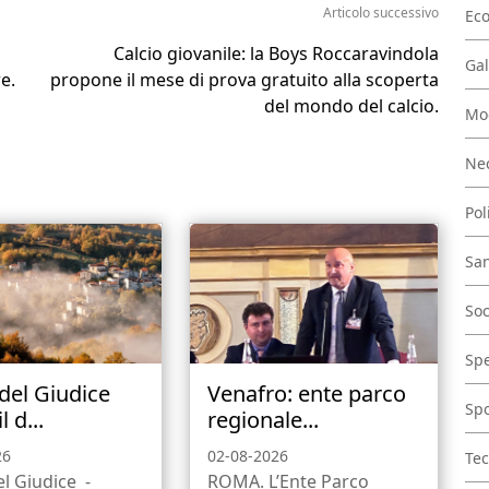
Articolo successivo
Ec
Calcio giovanile: la Boys Roccaravindola
Gal
e.
propone il mese di prova gratuito alla scoperta
del mondo del calcio.
Mo
Nec
Pol
San
Soc
Spe
 del Giudice
Venafro: ente parco
Spo
l d...
regionale...
26
02-08-2026
Tec
el Giudice -
ROMA. L’Ente Parco