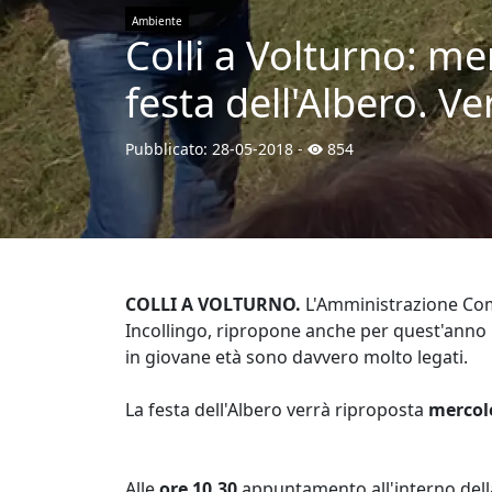
Ambiente
Colli a Volturno: m
festa dell'Albero. Ver
Pubblicato:
28-05-2018
-
854
COLLI A VOLTURNO.
L'Amministrazione Comu
Incollingo, ripropone anche per quest'anno 
in giovane età sono davvero molto legati.
La festa dell'Albero verrà riproposta
mercol
Alle
ore 10.30
appuntamento all'interno della 