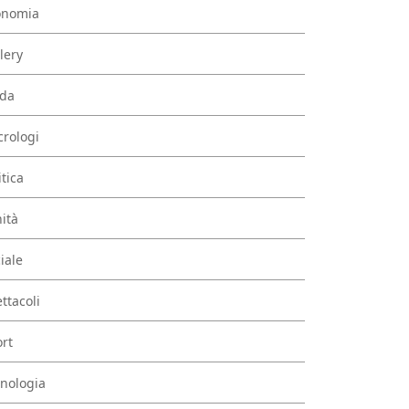
onomia
lery
da
rologi
itica
ità
iale
ttacoli
rt
nologia