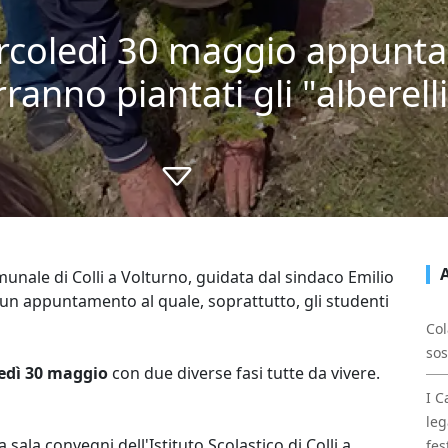
ercoledì 30 maggio appunt
ranno piantati gli "alberelli
nale di Colli a Volturno, guidata dal sindaco Emilio
un appuntamento al quale, soprattutto, gli studenti
Col
sos
edì 30 maggio
con due diverse fasi tutte da vivere.
I C
leg
sala convegni dell'Istituto Scolastico di Colli a
fes