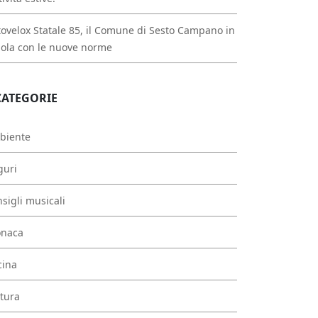
ovelox Statale 85, il Comune di Sesto Campano in
ola con le nuove norme
CATEGORIE
biente
guri
sigli musicali
onaca
cina
tura