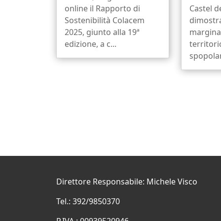
online il Rapporto di
Castel d
Sostenibilità Colacem
dimostr
2025, giunto alla 19ª
marginal
edizione, a c...
territor
spopola
Direttore Responsabile: Michele Visco
Tel.: 392/9850370
P.IVA.: 00939520946