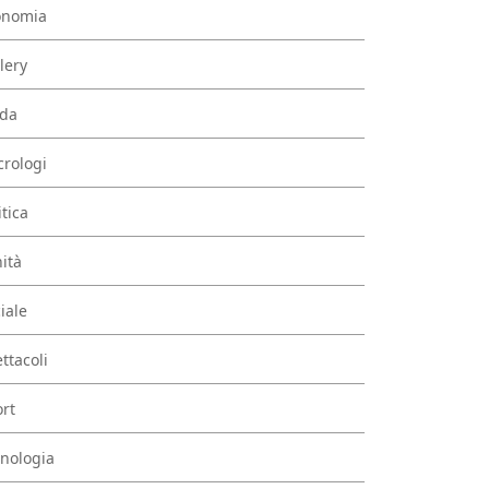
onomia
lery
da
rologi
itica
ità
iale
ttacoli
rt
nologia