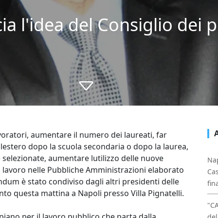
a l'idea del Consiglio dei p
voratori, aumentare il numero dei laureati, far
lestero dopo la scuola secondaria o dopo la laurea,
e selezionate, aumentare lutilizzo delle nuove
Nap
 il lavoro nelle Pubbliche Amministrazioni elaborato
Cas
um è stato condiviso dagli altri presidenti delle
fin
to questa mattina a Napoli presso Villa Pignatelli.
"C
piano per il lavoro pubblico che parta dalla
del