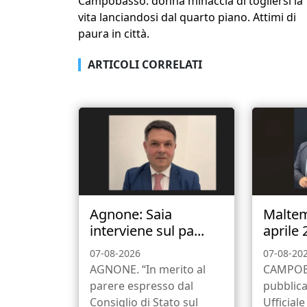
Campobasso: donna minaccia di togliersi la
vita lanciandosi dal quarto piano. Attimi di
paura in città.
ARTICOLI CORRELATI
Agnone: Saia
Malte
interviene sul pa...
aprile 
07-08-2026
07-08-20
AGNONE. “In merito al
CAMPOB
parere espresso dal
pubblica
Consiglio di Stato sul
Ufficial