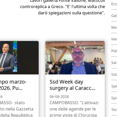
Lavori galleria Fonte Vallone, Matticoli
Ec
controreplica a Greco. "E' l'ultima volta che
darò spiegazioni sulla questione".
Gal
Mo
Nec
Pol
San
Soc
mpo marzo-
Ssd Week day
Spe
2026. Pu...
surgery al Caracc...
26
06-08-2026
Spo
ASSO. stato
CAMPOBASSO. "L'attivazi
to nella Gazzetta
one delle agende per le
Tec
e della Repubblica
prime visite di Chirurgia