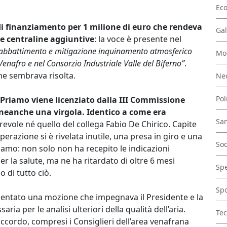
Ec
 di finanziamento per 1 milione di euro che rendeva
Gal
e centraline aggiuntive
: la voce è presente nel
 abbattimento e mitigazione inquinamento atmosferico
Mo
enafro e nel Consorzio Industriale Valle del Biferno”
.
ne sembrava risolta.
Nec
Pol
 Priamo viene licenziato dalla III Commissione
neanche una virgola. Identico a come era
San
evole né quello del collega Fabio De Chirico. Capite
erazione si è rivelata inutile, una presa in giro e una
Soc
iamo: non solo non ha recepito le indicazioni
per la salute, ma ne ha ritardato di oltre 6 mesi
Spe
o di tutto ciò.
Spo
sentato una mozione che impegnava il Presidente e la
ria per le analisi ulteriori della qualità dell’aria.
Tec
accordo, compresi i Consiglieri dell’area venafrana