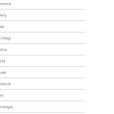
onomia
lery
da
rologi
itica
ità
iale
ttacoli
rt
nologia