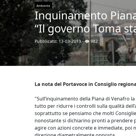
Ambiente
Inquinamento Piana 
“Il governo Toma sta
Pubblicato:
13-03-2019
-
982
La nota del Portavoce in Consiglio regiona
"Sull’inquinamento della Piana di Venafro l
tutto per ridurre i controlli sulla qualità del
soprattutto se pensiamo che molti Consiglie
nonostante si dichiarino pronti a prendere pr
agire con azioni concrete e immediate, poi n
direzione diametralmente opposta.