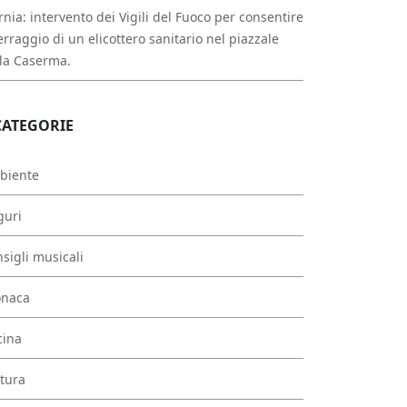
rnia: intervento dei Vigili del Fuoco per consentire
erraggio di un elicottero sanitario nel piazzale
la Caserma.
CATEGORIE
biente
guri
sigli musicali
onaca
cina
tura