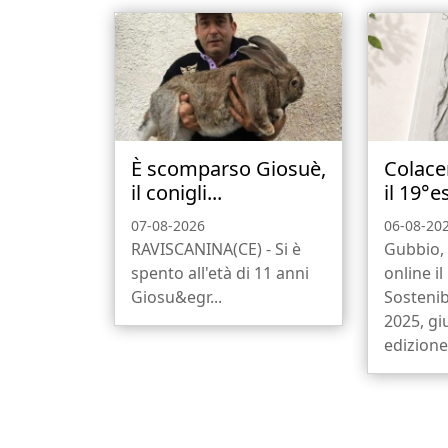
È scomparso Giosuè,
Colace
il conigli...
il 19°e
07-08-2026
06-08-20
RAVISCANINA(CE) - Si è
Gubbio, 
spento all'età di 11 anni
online i
Giosu&egr...
Sostenib
2025, gi
edizione,