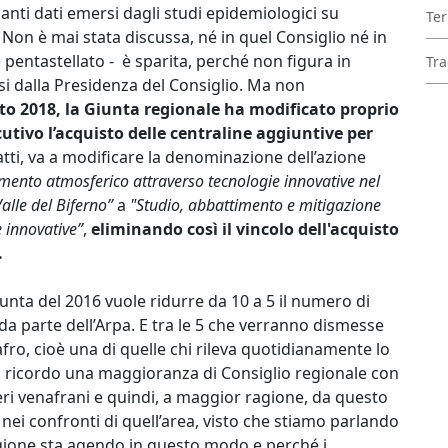
anti dati emersi dagli studi epidemiologici su
Ter
 Non è mai stata discussa, né in quel Consiglio né in
re pentastellato - è sparita, perché non figura in
Tra
i dalla Presidenza del Consiglio. Ma non
o 2018, la Giunta regionale ha modificato proprio
tivo l’acquisto delle centraline aggiuntive per
fatti, va a modificare la denominazione dell’azione
mento atmosferico attraverso tecnologie innovative nel
alle del Biferno”
a
"Studio, abbattimento e mitigazione
 innovative”
,
eliminando così il vincolo dell'acquisto
.
unta del 2016 vuole ridurre da 10 a 5 il numero di
 da parte dell’Arpa. E tra le 5 che verranno dismesse
afro, cioè una di quelle chi rileva quotidianamente lo
 ricordo una maggioranza di Consiglio regionale con
i venafrani e quindi, a maggior ragione, da questo
 nei confronti di quell’area, visto che stiamo parlando
 Regione sta agendo in questo modo e perché i