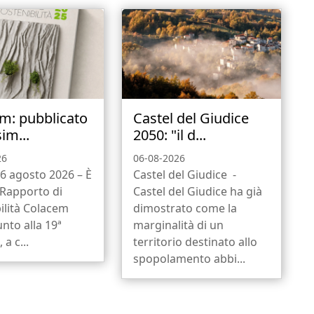
m: pubblicato
Castel del Giudice
sim...
2050: "il d...
26
06-08-2026
6 agosto 2026 – È
Castel del Giudice -
l Rapporto di
Castel del Giudice ha già
ilità Colacem
dimostrato come la
unto alla 19ª
marginalità di un
 a c...
territorio destinato allo
spopolamento abbi...