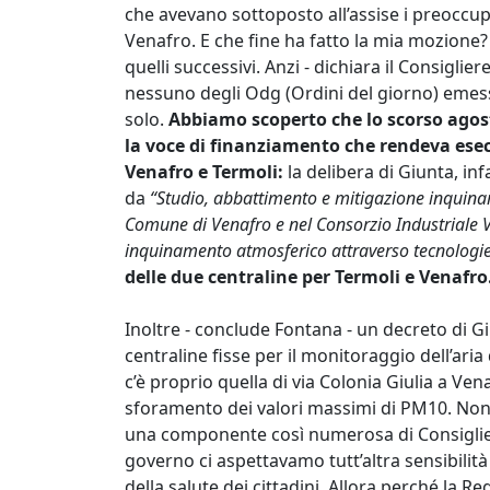
che avevano sottoposto all’assise i preoccup
Venafro. E che fine ha fatto la mia mozione?
quelli successivi. Anzi - dichiara il Consiglie
nessuno degli Odg (Ordini del giorno) emess
solo.
Abbiamo scoperto che lo scorso agost
la voce di finanziamento che rendeva esecu
Venafro e Termoli:
la delibera di Giunta, in
da
“Studio, abbattimento e mitigazione inquina
Comune di Venafro e nel Consorzio Industriale V
inquinamento atmosferico attraverso tecnologie
delle due centraline per Termoli e Venafro
Inoltre - conclude Fontana - un decreto di Gi
centraline fisse per il monitoraggio dell’aria
c’è proprio quella di via Colonia Giulia a Ven
sforamento dei valori massimi di PM10. Non
una componente così numerosa di Consiglier
governo ci aspettavamo tutt’altra sensibilità
della salute dei cittadini. Allora perché la