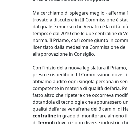
Ma cerchiamo di spiegare meglio - afferma 
trovato a discutere in III Commissione è sta
dal quale è emerso che Venafro è la città pi
tempo: è dal 2010 che le due centraline di V
norma. Il Priamo, così come giunto in commis
licenziato dalla medesima Commissione del 
all’approvazione in Consiglio.
Con l’inizio della nuova legislatura il Priamo
preso e rispedito in III Commissione dove ci
abbiamo audito ogni singola persona in seno 
competente in materia di qualità del’aria. 
fatto altro che ripetere che occorreva modifi
dotandola di tecnologie che appurassero una
qualità dell’area venafrana dei 3 camini di 
centraline
in grado di monitorare almeno il
di
Termoli
dove ci sono diverse industrie chi