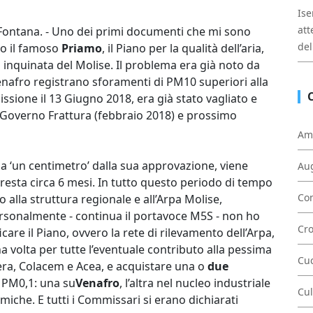
Ise
att
Fontana. - Uno dei primi documenti che mi sono
del
to il famoso
Priamo
, il Piano per la qualità dell’aria,
ù inquinata del Molise. Il problema era già noto da
enafro registrano sforamenti di PM10 superiori alla
sione il 13 Giugno 2018, era già stato vagliato e
Governo Frattura (febbraio 2018) e prossimo
Am
, a ‘un centimetro’ dalla sua approvazione, viene
Au
 resta circa 6 mesi. In tutto questo periodo di tempo
Con
alla struttura regionale e all’Arpa Molise,
Personalmente - continua il portavoce M5S - non ho
Cr
care il Piano, ovvero la rete di rilevamento dell’Arpa,
 volta per tutte l’eventuale contributo alla pessima
Cu
Hera, Colacem e Acea, e acquistare una o
due
 PM0,1: una su
Venafro
, l’altra nel nucleo industriale
Cul
miche. E tutti i Commissari si erano dichiarati