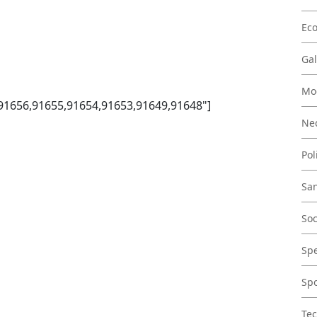
Ec
Gal
Mo
="91656,91655,91654,91653,91649,91648"]
Nec
Pol
San
Soc
Spe
Spo
Tec