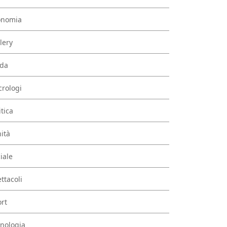
onomia
lery
da
rologi
itica
ità
iale
ttacoli
rt
nologia