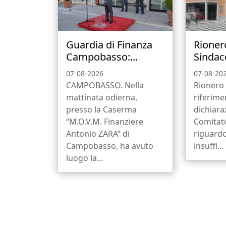
Guardia di Finanza
Rionero
Campobasso:...
Sindaco
07-08-2026
07-08-20
CAMPOBASSO. Nella
Rionero 
mattinata odierna,
riferime
presso la Caserma
dichiara
“M.O.V.M. Finanziere
Comitato
Antonio ZARA” di
riguardo
Campobasso, ha avuto
insuffi...
luogo la...