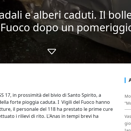
adali e alberi caduti. Il boll
l Fuoco dopo un pomeriggio 
SS 17, in prossimità del bivio di Santo Spirito, a
Mon
della forte pioggia caduta. I Vigili del Fuoco hanno
“Mo
ture, il personale del 118 ha prestato le prime cure
ttuato i rilievi di rito. L'Anas in tempi brevi ha
Vas
gio
Ia