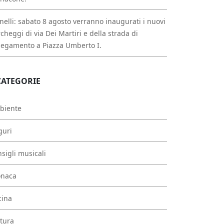
nelli: sabato 8 agosto verranno inaugurati i nuovi
cheggi di via Dei Martiri e della strada di
legamento a Piazza Umberto I.
CATEGORIE
biente
guri
sigli musicali
onaca
cina
tura