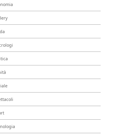
onomia
lery
da
rologi
itica
ità
iale
ttacoli
rt
nologia