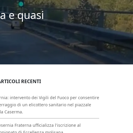
ca e quasi
ARTICOLI RECENTI
rnia: intervento dei Vigili del Fuoco per consentire
erraggio di un elicottero sanitario nel piazzale
la Caserma.
esernia Fraterna ufficializza l'iscrizione al
pionato di Eccellenza molisana