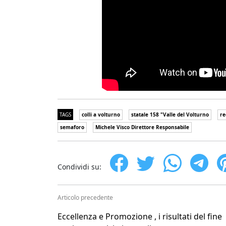
TAGS
colli a volturno
statale 158 "Valle del Volturno
re
semaforo
Michele Visco Direttore Responsabile
Condividi su:
Articolo precedente
Eccellenza e Promozione , i risultati del fine