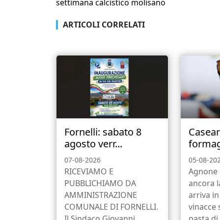
settimana calcistico molisano
ARTICOLI CORRELATI
Fornelli: sabato 8
Caseari
agosto verr...
formagg
07-08-2026
05-08-20
RICEVIAMO E
Agnone -
PUBBLICHIAMO DA
ancora 
AMMINISTRAZIONE
arriva in
COMUNALE DI FORNELLI.
vinacce 
Il Sindaco Giovanni
pasta di