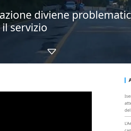
olazione diviene problemati
il servizio
Ise
att
del
L'A
cam