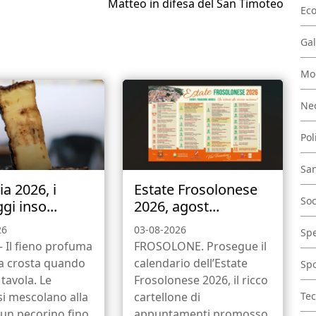
Matteo in difesa del San Timoteo
Ec
Gal
Mo
Nec
Pol
San
a 2026, i
Estate Frosolonese
Soc
i inso...
2026, agost...
26
03-08-2026
Spe
 Il fieno profuma
FROSOLONE. Prosegue il
la crosta quando
calendario dell’Estate
Spo
 tavola. Le
Frosolonese 2026, il ricco
si mescolano alla
cartellone di
Tec
 un pecorino fino
appuntamenti promosso