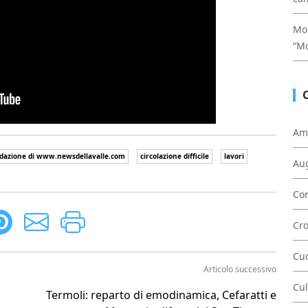
Mon
“Mo
Am
dazione di www.newsdellavalle.com
circolazione difficile
lavori
Au
Con
Cr
Cu
Articolo successivo
Cul
Termoli: reparto di emodinamica, Cefaratti e