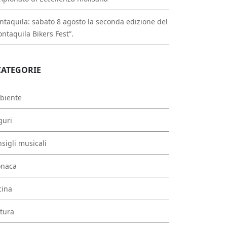
taquila: sabato 8 agosto la seconda edizione del
ntaquila Bikers Fest”.
CATEGORIE
biente
guri
sigli musicali
onaca
cina
tura