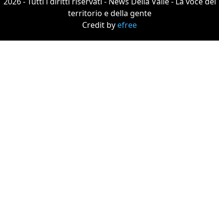
2026 - Tutti i diritti riservati - News Della Valle - La voce del
territorio e della gente
Credit by
efree