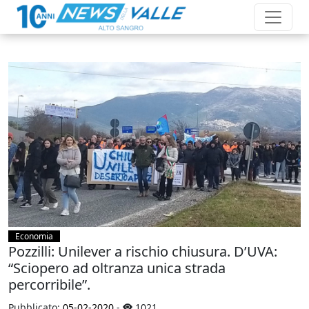
Economia
Pozzilli: Unilever a rischio chiusura. D’UVA:
“Sciopero ad oltranza unica strada
percorribile”.
Pubblicato:
05-02-2020
-
1021