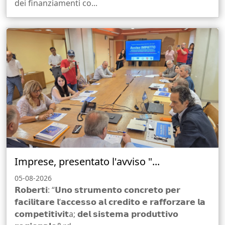
dei finanziamenti co...
Imprese, presentato l'avviso "...
05-08-2026
𝗥𝗼𝗯𝗲𝗿𝘁𝗶: “𝗨𝗻𝗼 𝘀𝘁𝗿𝘂𝗺𝗲𝗻𝘁𝗼 𝗰𝗼𝗻𝗰𝗿𝗲𝘁𝗼 𝗽𝗲𝗿
𝗳𝗮𝗰𝗶𝗹𝗶𝘁𝗮𝗿𝗲 𝗹’𝗮𝗰𝗰𝗲𝘀𝘀𝗼 𝗮𝗹 𝗰𝗿𝗲𝗱𝗶𝘁𝗼 𝗲 𝗿𝗮𝗳𝗳𝗼𝗿𝘇𝗮𝗿𝗲 𝗹𝗮
𝗰𝗼𝗺𝗽𝗲𝘁𝗶𝘁𝗶𝘃𝗶𝘁a; 𝗱𝗲𝗹 𝘀𝗶𝘀𝘁𝗲𝗺𝗮 𝗽𝗿𝗼𝗱𝘂𝘁𝘁𝗶𝘃𝗼