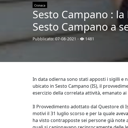
Cronaca
Sesto Campano : la 
Sesto Campano a segu
Pubblicato:
07-08-2021
-
1481
In data odierna sono stati apposti i sigilli e 
ubicato in Sesto Campano (IS), il provvedime
esercizio della correlata attività, emanato ai s
Il Provvedimento adottato dal Questore di Is
motivi il 31 luglio scorso e per la quale avev
ha visto contrapposte sei persone già note al
quali si cagionavano reciprocamente delle l