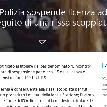
Polizia sospende licenza ad
ito di una rissa scoppiata 
notificato al titolare del bar denominato “L’incontro”,
nto di sospensione per giorni 15 della licenza di
ensi dell’art. 100 T.U.L.P.S.
"Ca
nos
ernia è conseguente alla rissa scoppiata per futili
ano proceduto i militari della locale Stazione; l’evento
Rad
le Forze dell’Ordine, tra cui la medesima titolare, le
Cas
esioni (da un minimo di 5 ad un massimo di 30 gg di