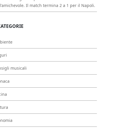
l'amichevole. Il match termina 2 a 1 per il Napoli.
CATEGORIE
biente
guri
sigli musicali
onaca
cina
tura
onomia