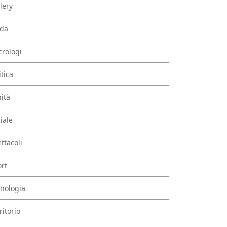
lery
da
rologi
itica
ità
iale
ttacoli
rt
nologia
ritorio