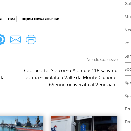
Gal
Mo
ia
rissa
sospesa licenza ad un bar
Nec
Pol
San
Articolo successivo
Soc
Capracotta: Soccorso Alpino e 118 salvano
 da
donna scivolata a Valle da Monte Ciglione.
Spe
69enne ricoverata al Veneziale.
Spo
Tec
Ter