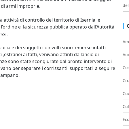
del
 di armi improprie.
attività di controllo del territorio di Isernia e
l’ordine e la sicurezza pubblica operato dall’Autorità
nza.
Am
à sociale dei soggetti coinvolti sono emerse infatti
,estranei ai fatti, venivano attinti da lancio di
Au
uenze sono state scongiurate dal pronto intervento di
Con
enivano per separare i corrissanti supportati a seguire
o Campano.
Cr
Cu
Cul
Ec