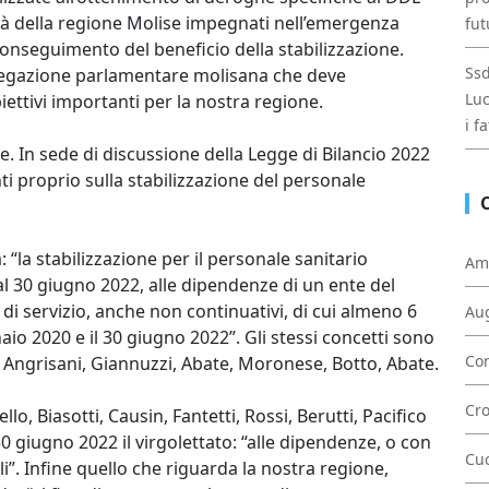
nità della regione Molise impegnati nell’emergenza
fut
conseguimento del beneficio della stabilizzazione.
Ssd
legazione parlamentare molisana che deve
Luc
ttivi importanti per la nostra regione.
i f
le. In sede di discussione della Legge di Bilancio 2022
i proprio sulla stabilizzazione del personale
“la stabilizzazione per il personale sanitario
Am
l 30 giugno 2022, alle dipendenze di un ente del
di servizio, anche non continuativi, di cui almeno 6
Au
aio 2020 e il 30 giugno 2022”. Gli stessi concetti sono
Con
 Angrisani, Giannuzzi, Abate, Moronese, Botto, Abate.
Cr
 Biasotti, Causin, Fantetti, Rossi, Berutti, Pacifico
 giugno 2022 il virgolettato: “alle dipendenze, o con
Cu
i”. Infine quello che riguarda la nostra regione,