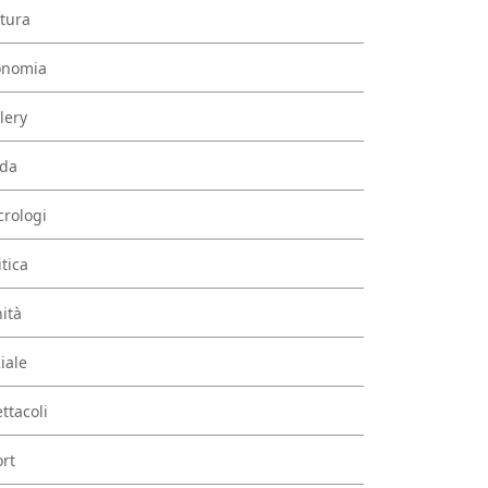
tura
onomia
lery
da
rologi
itica
ità
iale
ttacoli
rt