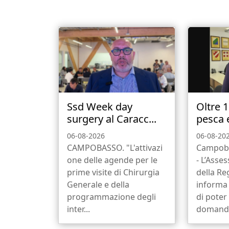
Ssd Week day
Oltre 
surgery al Caracc...
pesca e
06-08-2026
06-08-20
CAMPOBASSO. "L'attivazi
Campob
one delle agende per le
- L’Asse
prime visite di Chirurgia
della Re
Generale e della
informa 
programmazione degli
di poter
inter...
domanda 