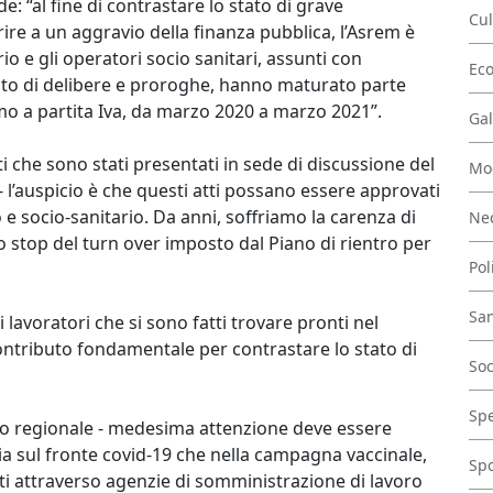
: “al fine di contrastare lo stato di grave
Cul
ire a un aggravio della finanza pubblica, l’Asrem è
rio e gli operatori socio sanitari, assunti con
Ec
ito di delibere e proroghe, hanno maturato parte
omo a partita Iva, da marzo 2020 a marzo 2021”.
Gal
che sono stati presentati in sede di discussione del
Mo
- l’auspicio è che questi atti possano essere approvati
o e socio-sanitario. Da anni, soffriamo la carenza di
Nec
o stop del turn over imposto dal Piano di rientro per
Pol
San
i lavoratori che si sono fatti trovare pronti nel
tributo fondamentale per contrastare lo stato di
Soc
Spe
glio regionale - medesima attenzione deve essere
sia sul fronte covid-19 che nella campagna vaccinale,
Spo
ati attraverso agenzie di somministrazione di lavoro