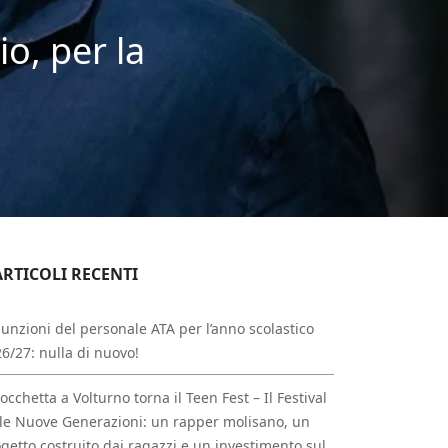
o, per la
ARTICOLI RECENTI
unzioni del personale ATA per l’anno scolastico
6/27: nulla di nuovo!
occhetta a Volturno torna il Teen Fest – Il Festival
le Nuove Generazioni: un rapper molisano, un
getto costruito dai ragazzi e un investimento sul