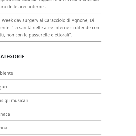
uro delle aree interne .
 Week day surgery al Caracciolo di Agnone, Di
ente: “La sanità nelle aree interne si difende con
atti, non con le passerelle elettorali”.
CATEGORIE
biente
guri
sigli musicali
onaca
cina