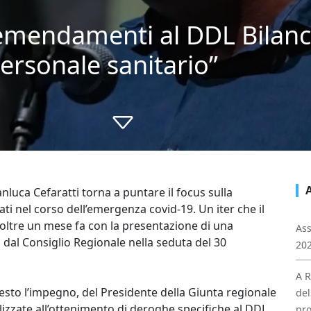
 emendamenti al DDL Bilanci
personale sanitario”
anluca Cefaratti torna a puntare il focus sulla
ati nel corso dell’emergenza covid-19. Un iter che il
oltre un mese fa con la presentazione di una
Ass
dal Consiglio Regionale nella seduta del 30
202
A R
iesto l’impegno, del Presidente della Giunta regionale
del
alizzate all’ottenimento di deroghe specifiche al DDL
pro