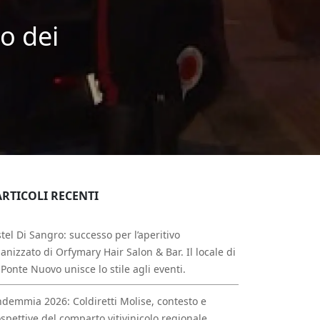
lo dei
ARTICOLI RECENTI
tel Di Sangro: successo per l’aperitivo
anizzato di Orfymary Hair Salon & Bar. Il locale di
 Ponte Nuovo unisce lo stile agli eventi.
demmia 2026: Coldiretti Molise, contesto e
spettive del comparto vitivinicolo regionale.