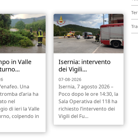
Ter
Tra
po in Valle
Isernia: intervento
turno...
dei Vigili...
26
07-08-2026
-Venafeo. Una
Isernia, 7 agosto 2026 –
 tromba d’aria ha
Poco dopo le ore 14:30, la
ato nel
Sala Operativa del 118 ha
io di ieri la Valle
richiesto l’intervento dei
urno, colpendo in
Vigili del Fu...