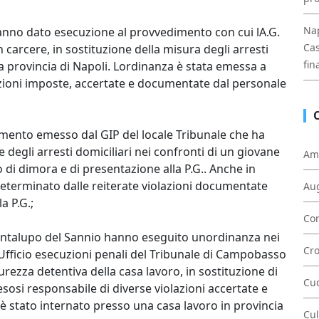
Nap
 hanno dato esecuzione al provvedimento con cui lA.G.
Cas
 carcere, in sostituzione della misura degli arresti
fin
la provincia di Napoli. Lordinanza è stata emessa a
crizioni imposte, accertate e documentate dal personale
dimento emesso dal GIP del locale Tribunale che ha
 degli arresti domiciliari nei confronti di un giovane
Am
o di dimora e di presentazione alla P.G.. Anche in
determinato dalle reiterate violazioni documentate
Au
a P.G.;
Con
 Cantalupo del Sannio hanno eseguito unordinanza nei
Cr
Ufficio esecuzioni penali del Tribunale di Campobasso
urezza detentiva della casa lavoro, in sostituzione di
Cu
 resosi responsabile di diverse violazioni accertate e
, è stato internato presso una casa lavoro in provincia
Cul