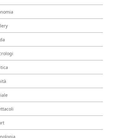
onomia
lery
da
rologi
itica
ità
iale
ttacoli
rt
nologia