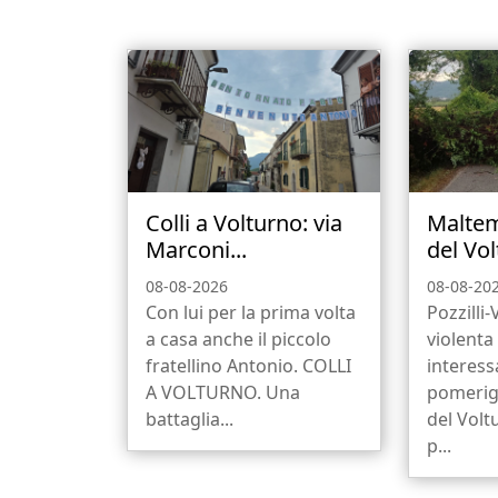
Colli a Volturno: via
Maltem
Marconi...
del Vol
08-08-2026
08-08-20
Con lui per la prima volta
Pozzilli
a casa anche il piccolo
violenta
fratellino Antonio. COLLI
interess
A VOLTURNO. Una
pomerigg
battaglia...
del Volt
p...