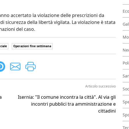
Ec
nno accertato la violazione delle prescrizioni da
 sicurezza della libertà vigilata. La violazione è stata
Gal
nazioni del caso.
Mo
ciale
Operazioni fine settimana
Nec
Pol
San
Articolo successivo
Soc
a
Isernia: "Il comune incontra la città". Al via gli
Spe
incontri pubblici tra amministrazione e
cittadini
Spo
Tec