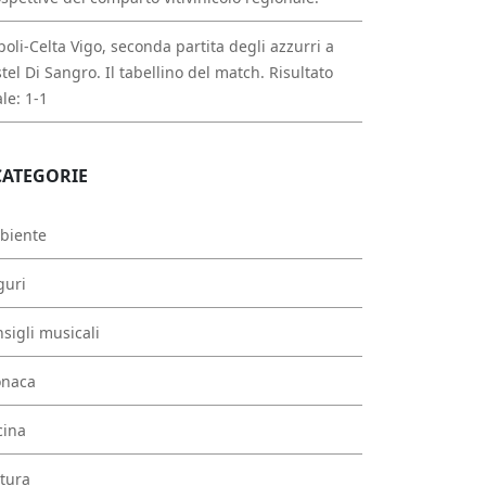
oli-Celta Vigo, seconda partita degli azzurri a
tel Di Sangro. Il tabellino del match. Risultato
ale: 1-1
CATEGORIE
biente
guri
sigli musicali
onaca
cina
tura