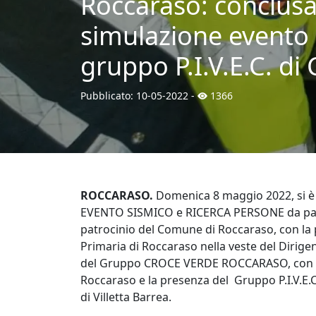
Roccaraso: conclusa
simulazione evento 
gruppo P.I.V.E.C. di
Pubblicato:
10-05-2022
-
1366
ROCCARASO.
Domenica 8 maggio 2022, si è
EVENTO SISMICO e RICERCA PERSONE da parte d
patrocinio del Comune di Roccaraso, con la 
Primaria di Roccaraso nella veste del Dirigen
del Gruppo CROCE VERDE ROCCARASO, con il
Roccaraso e la presenza del Gruppo P.I.V.E.C
di Villetta Barrea.