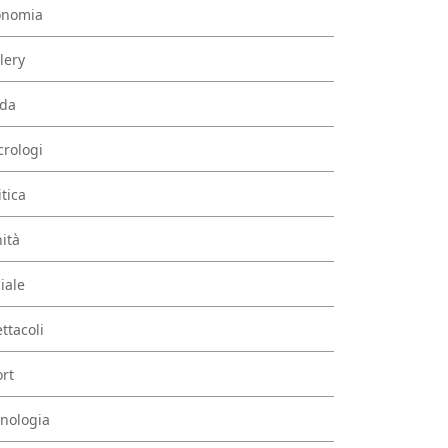
onomia
lery
da
rologi
itica
ità
iale
ttacoli
rt
nologia