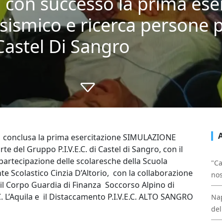
 con successo la prima eser
sismico e ricerca persone
 Castel Di Sangro
 conclusa la prima esercitazione SIMULAZIONE
el Gruppo P.I.V.E.C. di Castel di Sangro, con il
partecipazione delle scolaresche della Scuola
"Ca
te Scolastico Cinzia D’Altorio, con la collaborazione
nos
 Corpo Guardia di Finanza Soccorso Alpino di
. L’Aquila e il Distaccamento P.I.V.E.C. ALTO SANGRO
Nap
del