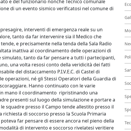
onato e del funzionario nonché Tecnico comunale
Ec
ione di un evento sismico verificatosi nel comune di
Gal
presagire, interventi di emergenza reale su un
Mo
re, tanto da far intervenire sia il Medico che
 tende, e precisamente nella tenda della Sala Radio
Nec
ultata inattiva al coordinamento delle operazioni di
Pol
 simulato, tanto da far pensare a tutti i partecipanti,
o, una volta resosi conto della veridicità dei fatti
San
bile del distaccamento P.I.V.E.C. di Castel di
e operazioni, né gli Stessi Operatori della Guardia di
Soc
i scoraggiare. Hanno continuato con le varie
o in mano il coordinamento ripristinando una
Spe
dre presenti sul luogo della simulazione e portare a
e le squadre presso il Campo tende allestito presso il
Spo
 richiesta di soccorso presso la Scuola Primaria
poteva far pensare di essere ancora nel pieno della
Tec
modalità di intervento e soccorso rivelatesi veritiere