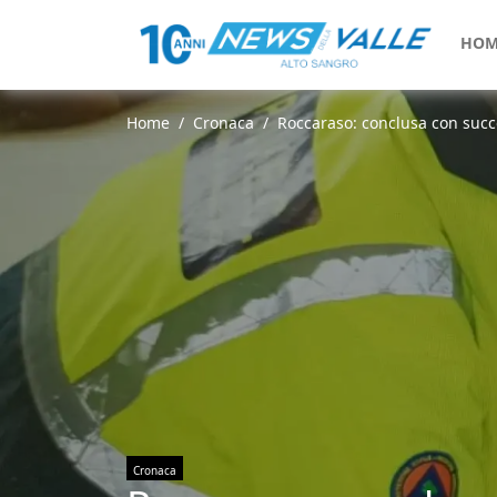
HOM
Home
Cronaca
Roccaraso: conclusa con succe
Cronaca