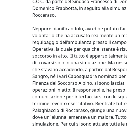
C.O.C. da parte del Sindaco Francesco di D
Domenico Frabbotta, in seguito alla simulaz
Roccaraso.
Neppure pianificandolo, avrebbe potuto far 
volontario che ha accusato realmente un malo
l’equipaggio dell’ambulanza presso il campo
Operativa, la quale per qualche istante è ris
soccorso in atto. Il tutto è apparso talmente
di trovarsi solo in una simulazione. Ma nessun
che stavano accadendo, a partire dal Responsa
Sangro, né i vari Caposquadra nominati per l
Finanza del Soccorso Alpino, si sono lasciat
operazioni in atto; Il responsabile, ha pres
comunicazione per interfacciarsi con le squa
termine l’evento esercitativo. Rientrate tutt
Palaghiaccio di Roccaraso, giunge una nuova
dove un’ alunna lamentava un malore. Tutto 
simulazione. Per cui si sono attuate tutte le 