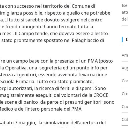
Ise
a con successo nel territorio del Comune di
att
imiglianza possibile, rispetto a quello che potrebbe
del
. Il tutto si sarebbe dovuto svolgere nel centro
 e freddo pungente hanno fermato tutta la
mesi. Il Campo tende, che doveva essere allestito
è stato prontamente spostato nel Palaghiaccio di
Am
llestire un campo base con la presenza di un PMA (posto
la Operativa, una segreteria ed un punto info per
Au
stenza ai genitori, essendo avvenuta l’evacuazione
Con
cuola Primaria. Tutto era stato pianificato,
pi autorizzati, la ricerca di feriti e dispersi. Sono
Cr
hi magistralmente eseguiti dai volontari della CROCE
 scene di panico da parte di presunti genitori; sono
Cu
Medico e dell’intero personale del PMA.
Cul
sabato 7 maggio, la simulazione dell’apertura del