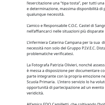
l’esercitazione una “tipa tosta”, per tutti u
e determinazione, massima disponibilità di p
qualunque necessità.
L’amico e Responsabile C.O.C. Castel di Sangr
nell’affiancarci nelle situazioni più disparat
L’infermiera Caterina Campana per la sua dis
necessità non solo del Gruppo P.I.V.E.C. Dis
problematiche verificatesi.
La Fotografa Patrizia Olivieri, nonché asse
è messa a disposizione per documentare con 
parte integrante con la propria emozione nell
Scuola Primaria. L’intero servizio lo ha vol
opportunità di partecipazione ad un evento 
veridicità.
All’amico EDO Camilletti, che coltivando l’ho