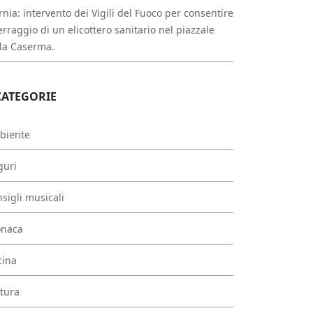
rnia: intervento dei Vigili del Fuoco per consentire
erraggio di un elicottero sanitario nel piazzale
la Caserma.
CATEGORIE
biente
guri
sigli musicali
onaca
cina
tura