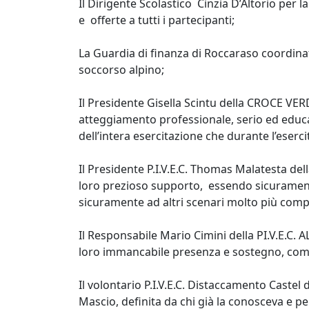
Il Dirigente Scolastico Cinzia D’Altorio per 
e offerte a tutti i partecipanti;
La Guardia di finanza di Roccaraso coordinati
soccorso alpino;
Il Presidente Gisella Scintu della CROCE VER
atteggiamento professionale, serio ed educ
dell’intera esercitazione che durante l’eserc
Il Presidente P.I.V.E.C. Thomas Malatesta della 
loro prezioso supporto, essendo sicurament
sicuramente ad altri scenari molto più compl
Il Responsabile Mario Cimini della PI.V.E.C.
loro immancabile presenza e sostegno, co
Il volontario P.I.V.E.C. Distaccamento Caste
Mascio, definita da chi già la conosceva e p