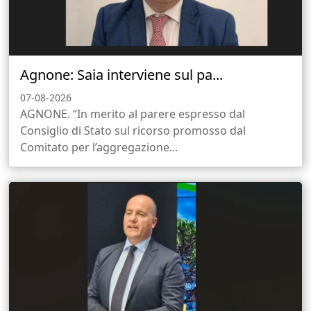
Agnone: Saia interviene sul pa...
07-08-2026
AGNONE. “In merito al parere espresso dal
Consiglio di Stato sul ricorso promosso dal
Comitato per l’aggregazione...