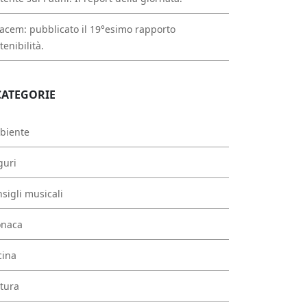
acem: pubblicato il 19°esimo rapporto
tenibilità.
CATEGORIE
biente
guri
sigli musicali
onaca
cina
tura