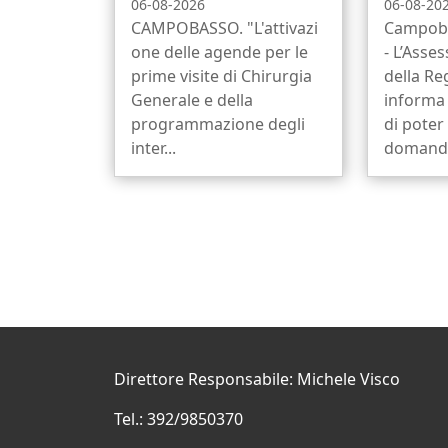
06-08-2026
06-08-20
CAMPOBASSO. "L'attivazi
Campob
one delle agende per le
- L’Asse
prime visite di Chirurgia
della Re
Generale e della
informa 
programmazione degli
di poter
inter...
domanda 
Direttore Responsabile: Michele Visco
Tel.: 392/9850370