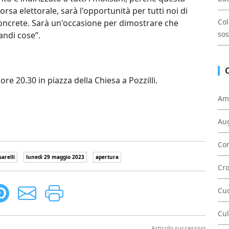
a elettorale, sarà l'opportunità per tutti noi di
Col
concrete. Sarà un'occasione per dimostrare che
sos
andi cose”.
e 20.30 in piazza della Chiesa a Pozzilli.
Am
Au
Con
arelli
lunedì 29 maggio 2023
apertura
Cr
Cu
Cul
Articolo successivo