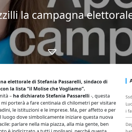
zzilli la campagna elettorale
a elettorale di Stefania Passarelli, sindaco di
 con la lista “il Molise che Vogliamo”.
nità –
ha dichiarato Stefania Passarelli
-, questa
Ssd
mi porterà a fare centinaia di chilometri per visitare
Luc
adini, le istituzioni e le imprese. Ma, per affetto e per
i f
 il luogo dove simbolicamente iniziare questa nuova
acile: parlare nella mia piazza, alla mia gente, ben
Day
o è indirizzato a tutti i molisani, perché questa
bat