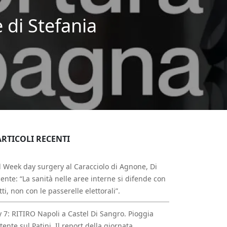
 di Stefania
ARTICOLI RECENTI
 Week day surgery al Caracciolo di Agnone, Di
ente: “La sanità nelle aree interne si difende con
atti, non con le passerelle elettorali”.
 7: RITIRO Napoli a Castel Di Sangro. Pioggia
tente sul Patini. Il report della giornata.