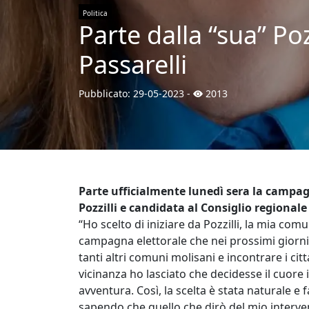
Politica
Parte dalla “sua” Po
Passarelli
Pubblicato:
29-05-2023
-
2013
Parte ufficialmente lunedì sera la campagn
Pozzilli e candidata al Consiglio regionale
“Ho scelto di iniziare da Pozzilli, la mia comu
campagna elettorale che nei prossimi giorni 
tanti altri comuni molisani e incontrare i citt
vicinanza ho lasciato che decidesse il cuore
avventura. Così, la scelta è stata naturale e f
sapendo che quello che dirò del mio intervent