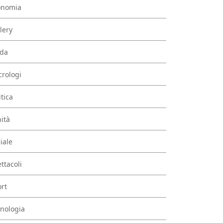
onomia
lery
da
rologi
itica
ità
iale
ttacoli
rt
nologia