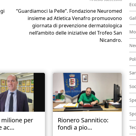
Ec
ggi
“Guardiamoci la Pelle”. Fondazione Neuromed
insieme ad Atletica Venafro promuovono
Gal
giornata di prevenzione dermatologica
Mo
nell’ambito delle iniziative del Trofeo San
Nicandro.
Nec
Pol
San
Soc
Spe
Spo
1 milione per
Rionero Sannitico:
 ac...
fondi a pio...
Tec