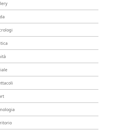
lery
da
rologi
itica
ità
iale
ttacoli
rt
nologia
ritorio