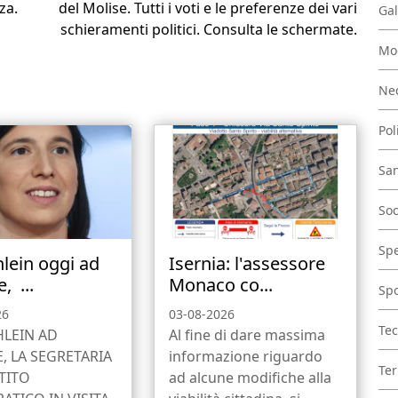
za.
del Molise. Tutti i voti e le preferenze dei vari
Gal
schieramenti politici. Consulta le schermate.
Mo
Nec
Pol
San
Soc
Spe
hlein oggi ad
Isernia: l'assessore
, ...
Monaco co...
Spo
26
03-08-2026
Tec
HLEIN AD
Al fine di dare massima
 LA SEGRETARIA
informazione riguardo
Ter
TITO
ad alcune modifiche alla