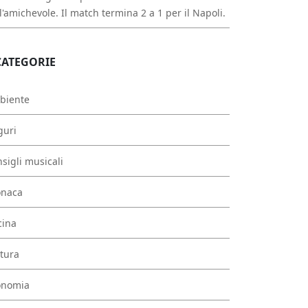
l'amichevole. Il match termina 2 a 1 per il Napoli.
CATEGORIE
biente
guri
sigli musicali
onaca
cina
tura
onomia