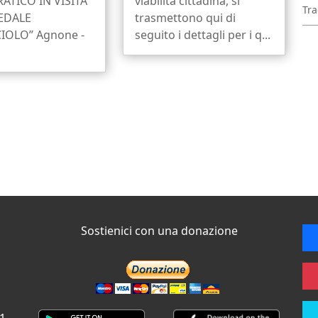
TICO IN VISITA
viabilità cittadina, si
Tra
EDALE
trasmettono qui di
IOLO” Agnone -
seguito i dettagli per i q...
Sostienici con una donazione
 1