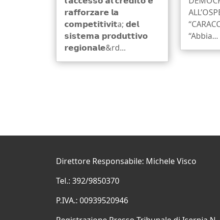
𝗹’𝗮𝗰𝗰𝗲𝘀𝘀𝗼 𝗮𝗹 𝗰𝗿𝗲𝗱𝗶𝘁𝗼 𝗲
DEMOCRA
𝗿𝗮𝗳𝗳𝗼𝗿𝘇𝗮𝗿𝗲 𝗹𝗮
ALL’OSP
𝗰𝗼𝗺𝗽𝗲𝘁𝗶𝘁𝗶𝘃𝗶𝘁a; 𝗱𝗲𝗹
“CARACC
𝘀𝗶𝘀𝘁𝗲𝗺𝗮 𝗽𝗿𝗼𝗱𝘂𝘁𝘁𝗶𝘃𝗼
“Abbia...
𝗿𝗲𝗴𝗶𝗼𝗻𝗮𝗹𝗲&rd...
Direttore Responsabile: Michele Visco
Tel.: 392/9850370
P.IVA.: 00939520946
Registrazione Presso Tribunale di Isernia N.