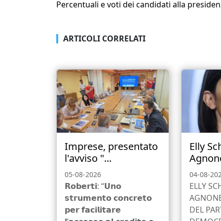
Percentuali e voti dei candidati alla presiden
ARTICOLI CORRELATI
Imprese, presentato
Elly Sc
l'avviso "...
Agnone
05-08-2026
04-08-20
𝗥𝗼𝗯𝗲𝗿𝘁𝗶: “𝗨𝗻𝗼
ELLY SC
𝘀𝘁𝗿𝘂𝗺𝗲𝗻𝘁𝗼 𝗰𝗼𝗻𝗰𝗿𝗲𝘁𝗼
AGNONE,
𝗽𝗲𝗿 𝗳𝗮𝗰𝗶𝗹𝗶𝘁𝗮𝗿𝗲
DEL PAR