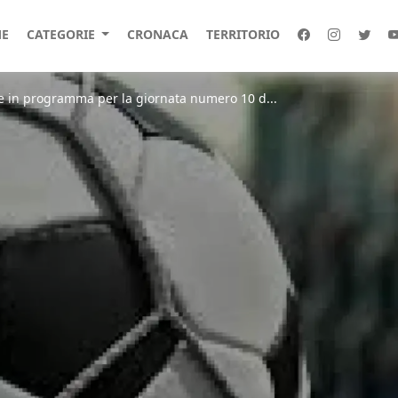
E
CATEGORIE
CRONACA
TERRITORIO
re in programma per la giornata numero 10 d...