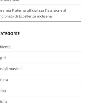
esernia Fraterna ufficializza l'iscrizione al
pionato di Eccellenza molisana
CATEGORIE
biente
guri
sigli musicali
onaca
cina
tura