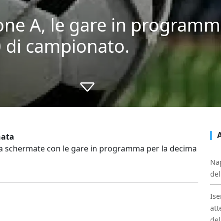
one A, le gare in programm
 di campionato.
nata
a la schermate con le gare in programma per la decima
Nap
del
Ise
att
del