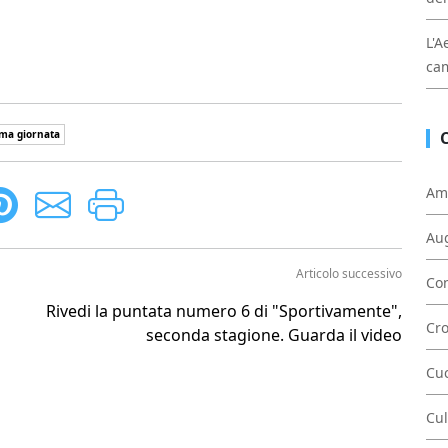
L'A
cam
ma giornata
Am
Au
Articolo successivo
Con
Rivedi la puntata numero 6 di "Sportivamente",
Cr
seconda stagione. Guarda il video
Cu
Cul