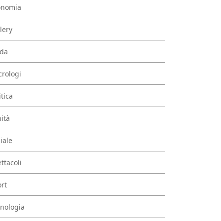
onomia
lery
da
rologi
itica
ità
iale
ttacoli
rt
nologia