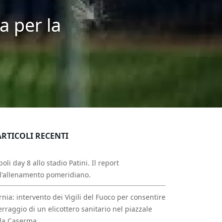
a per la
ARTICOLI RECENTI
oli day 8 allo stadio Patini. Il report
l'allenamento pomeridiano.
rnia: intervento dei Vigili del Fuoco per consentire
erraggio di un elicottero sanitario nel piazzale
la Caserma.