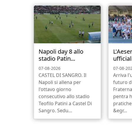
Napoli day 8 allo
L'Aese
stadio Patin...
ufficiali
07-08-2026
07-08-20
CASTEL DI SANGRO. Il
Arriva l'u
Napoli si allena per
futuro d
l'ottavo giorno
Fraterna
consecutivo allo stadio
pentra h
Teofilo Patini a Castel Di
pratiche
Sangro. Sedu...
&egr...