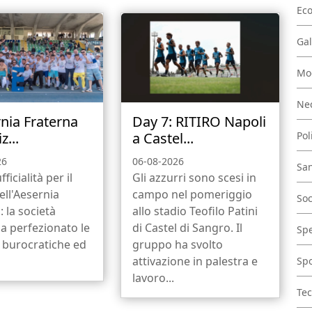
Ec
Gal
Mo
Nec
rnia Fraterna
Day 7: RITIRO Napoli
Pol
z...
a Castel...
26
06-08-2026
San
fficialità per il
Gli azzurri sono scesi in
ell'Aesernia
campo nel pomeriggio
Soc
: la società
allo stadio Teofilo Patini
a perfezionato le
di Castel di Sangro. Il
Spe
 burocratiche ed
gruppo ha svolto
attivazione in palestra e
Spo
lavoro...
Tec