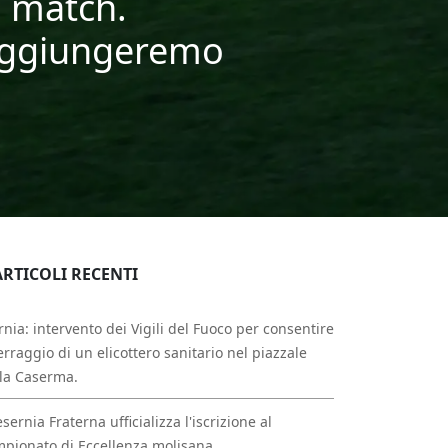
l match.
Raggiungeremo
ARTICOLI RECENTI
rnia: intervento dei Vigili del Fuoco per consentire
erraggio di un elicottero sanitario nel piazzale
la Caserma.
esernia Fraterna ufficializza l'iscrizione al
pionato di Eccellenza molisana