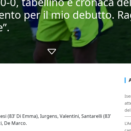
i 0-0, tabellino e cronaca de
ento per il mio debutto. 
e”.
Ise
att
del
esi (83’ Di Emma), Iurgens, Valentini, Santarelli (83’
izi, De Marco.
L'A
cam