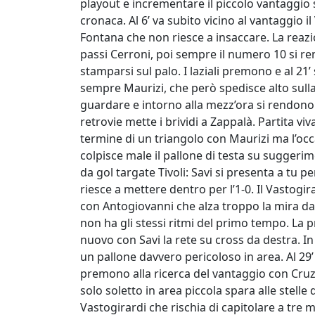
playout e incrementare il piccolo vantaggio su
cronaca. Al 6’ va subito vicino al vantaggio 
Fontana che non riesce a insaccare. La rea
passi Cerroni, poi sempre il numero 10 si r
stamparsi sul palo. I laziali premono e al 21’
sempre Maurizi, che però spedisce alto sulla
guardare e intorno alla mezz’ora si rendono
retrovie mette i brividi a Zappalà. Partita viv
termine di un triangolo con Maurizi ma l’oc
colpisce male il pallone di testa su suggerime
da gol targate Tivoli: Savi si presenta a tu 
riesce a mettere dentro per l’1-0. Il Vastogir
con Antogiovanni che alza troppo la mira dal
non ha gli stessi ritmi del primo tempo. La pr
nuovo con Savi la rete su cross da destra. 
un pallone davvero pericoloso in area. Al 29’
premono alla ricerca del vantaggio con Cruz,
solo soletto in area piccola spara alle stelle
Vastogirardi che rischia di capitolare a tre m