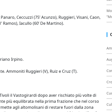
Mon
“Mo
anaro, Ceccuzzi (75’ Acunzo), Ruggieri, Visani, Caon,
1’ Ramos), Iacullo (60’ De Martino).
Am
Ariano Irpino.
Au
Con
ste. Ammoniti Ruggieri (V), Ruiz e Cruz (T).
Cr
Cu
oli il Vastogirardi dopo aver rischiato più volte di
nte più equilibrata nella prima frazione che nel corso
Cul
mette agli altomolisani di restare fuori dalla zona