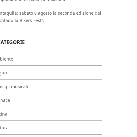
taquila: sabato 8 agosto la seconda edizione del
ntaquila Bikers Fest”.
CATEGORIE
biente
guri
sigli musicali
onaca
cina
tura