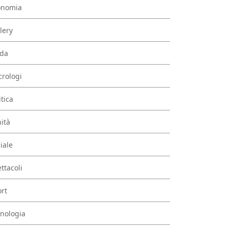
onomia
lery
da
rologi
itica
ità
iale
ttacoli
rt
nologia