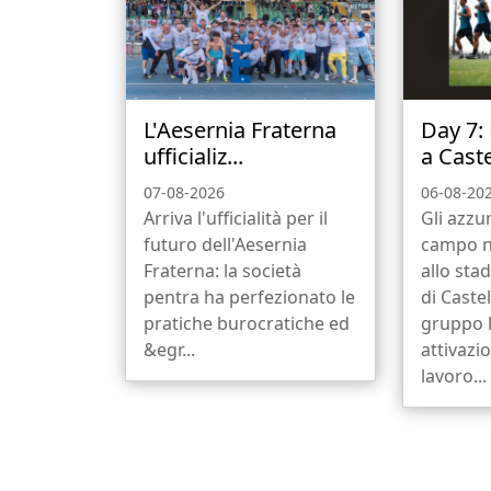
L'Aesernia Fraterna
Day 7:
ufficializ...
a Caste
07-08-2026
06-08-20
Arriva l'ufficialità per il
Gli azzu
futuro dell'Aesernia
campo n
Fraterna: la società
allo stad
pentra ha perfezionato le
di Castel
pratiche burocratiche ed
gruppo 
&egr...
attivazi
lavoro...