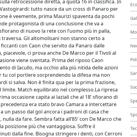
lla retrocessione diretta, a quota 16 in classifica. In
Ec
il Vastogirardi: tutto nasce da un cross di Panaro per
zione è veemente, prima Maurizi spaventa da pochi
Gal
ende protagonista di una conclusione che va a
 sfiorano di nuovo la rete con l’uomo più in palla,
Mo
 traversa. Gli altomolisani non stanno certo a
 ficcanti con Caon che servito da Panaro dalle
Nec
a, piacevole, ci prova anche De Marco per il Tivoli al
Pol
casione viene sventata. Prima del riposo Caon
nto di Iacullo, ma occhio alla più nitida delle azioni
San
per tu col portiere sorprendendo la difesa ma non
ardi si salva. Non è finita qua per la prima frazione,
Soc
 limite. Match equilibrato nel complesso.La ripresa
ima occasione capita ai laziali che al 18’ sfiorano di
Spe
In precedenza era stato bravo Camara a intercettare
 a un passo dal gol ancora i padroni di casa che
Spo
 nulla da fare. Sembra fatta all’85’ con De Marco che
 da posizione più che vantaggiosa. Soffre il
Tec
inuti dalla fine. Bisogna stringere i denti, con Cerroni