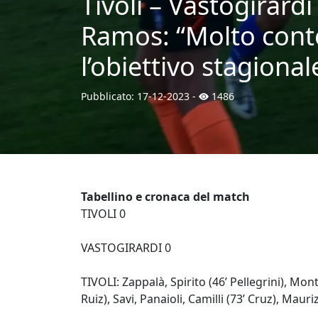
Tivoli – Vastogirard
Ramos: “Molto cont
l’obiettivo stagional
Pubblicato:
17-12-2023
-
1486
Tabellino e cronaca del match
TIVOLI 0
VASTOGIRARDI 0
TIVOLI: Zappalà, Spirito (46’ Pellegrini), Mont
Ruiz), Savi, Panaioli, Camilli (73’ Cruz), Maur