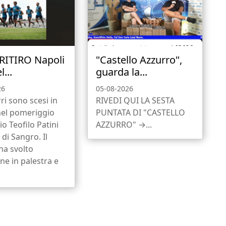
 RITIRO Napoli
"Castello Azzurro",
l...
guarda la...
26
05-08-2026
rri sono scesi in
RIVEDI QUI LA SESTA
el pomeriggio
PUNTATA DI "CASTELLO
io Teofilo Patini
AZZURRO" →...
 di Sangro. Il
ha svolto
one in palestra e