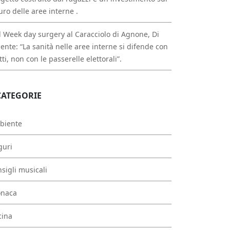
uro delle aree interne .
 Week day surgery al Caracciolo di Agnone, Di
ente: “La sanità nelle aree interne si difende con
atti, non con le passerelle elettorali”.
CATEGORIE
biente
guri
sigli musicali
onaca
cina