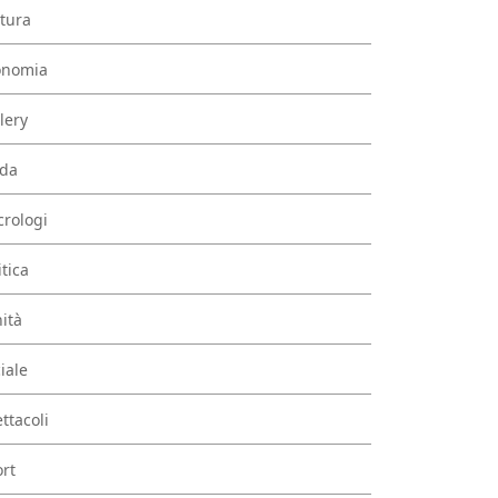
tura
onomia
lery
da
rologi
itica
ità
iale
ttacoli
rt