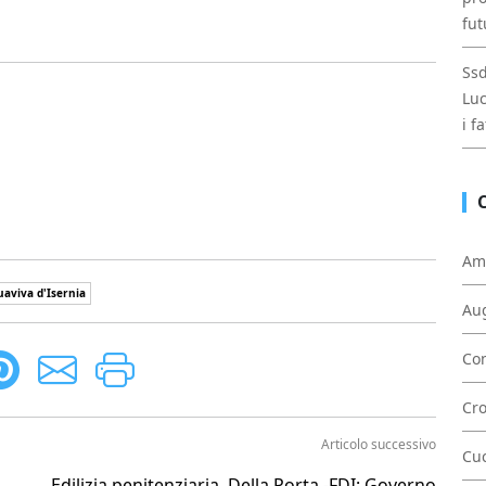
fut
Ssd
Luc
i f
Am
uaviva d'Isernia
Au
Con
Cr
Articolo successivo
Cu
Edilizia penitenziaria. Della Porta -FDI: Governo