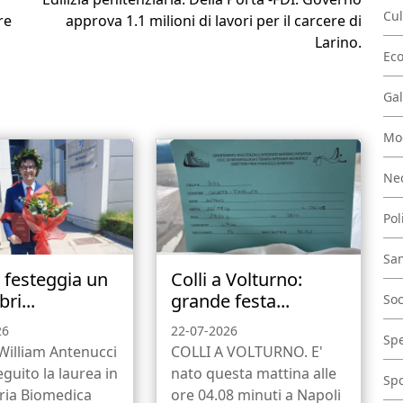
Cul
re
approva 1.1 milioni di lavori per il carcere di
Larino.
Ec
Gal
Mo
Nec
Pol
San
a festeggia un
Colli a Volturno:
ri...
grande festa...
Soc
26
22-07-2026
Spe
 William Antenucci
COLLI A VOLTURNO. E'
guito la laurea in
nato questa mattina alle
Spo
ria Biomedica
ore 04.08 minuti a Napoli