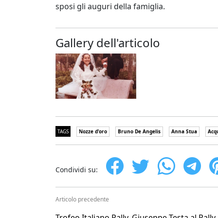
sposi gli auguri della famiglia.
Gallery dell'articolo
TAGS
Nozze d'oro
Bruno De Angelis
Anna Stua
Acq
Condividi su:
Articolo precedente
Trofeo Italiano Rally, Giuseppe Testa al Rally