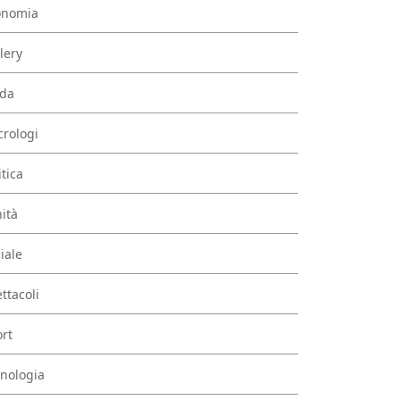
onomia
lery
da
rologi
itica
ità
iale
ttacoli
rt
nologia