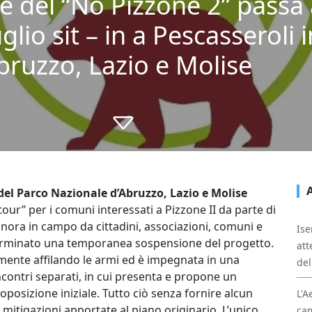
te del “No Pizzone 2” passa 
glio sit – in a Pescasseroli 
bruzzo, Lazio e Molise
sa del Parco Nazionale d’Abruzzo, Lazio e Molise
 “tour” per i comuni interessati a Pizzone II da parte di
inora in campo da cittadini, associazioni, comuni e
Ise
erminato una temporanea sospensione del progetto.
att
cemente affilando le armi ed è impegnata in una
del
ontri separati, in cui presenta e propone un
posizione iniziale. Tutto ciò senza fornire alcun
L'A
mitigazioni apportate al piano originario. L’unico
cam