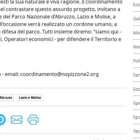
esti la sua naturale e viva ragione. Il coordinamento
Ec
el contrastare questo assurdo progetto, invitano a
de del Parco Nazionale d’Abruzzo, Lazio e Molise, a
Gal
Nell’occasione verrà realizzato un cordone umano, a
difesa del parco. Tutti insieme diremo: “siamo qui -
Mo
i, Operatori economici - per difendere il Territorio e
Nec
Pol
ino - email: coordinamento@nopizzone2.org
San
Soc
'Abruzzo
Lazio e Molise
Spe
Spo
Tec