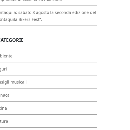
taquila: sabato 8 agosto la seconda edizione del
ntaquila Bikers Fest”.
CATEGORIE
biente
guri
sigli musicali
onaca
cina
tura