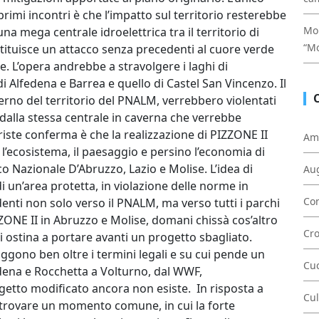
imi incontri è che l’impatto sul territorio resterebbe
Mon
una mega centrale idroelettrica tra il territorio di
“Mo
tituisce un attacco senza precedenti al cuore verde
e. L’opera andrebbe a stravolgere i laghi di
Alfedena e Barrea e quello di Castel San Vincenzo. Il
erno del territorio del PNALM, verrebbero violentati
e dalla stessa centrale in caverna che verrebbe
riste conferma è che la realizzazione di PIZZONE II
Am
l’ecosistema, il paesaggio e persino l’economia di
o Nazionale D’Abruzzo, Lazio e Molise. L’idea di
Au
di un’area protetta, in violazione delle norme in
Con
enti non solo verso il PNALM, ma verso tutti i parchi
IZZONE II in Abruzzo e Molise, domani chissà cos’altro
Cr
 si ostina a portare avanti un progetto sbagliato.
ggono ben oltre i termini legali e su cui pende un
Cu
dena e Rocchetta a Volturno, dal WWF,
rogetto modificato ancora non esiste. In risposta a
Cul
 trovare un momento comune, in cui la forte