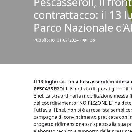
Pescasseroli, il fron
contrattacco: il 13 lu
Parco Nazionale d’A
Pubblicato:
01-07-2024
-
1361
Il 13 luglio sit – in a Pescasseroli in dife
PESCASSEROLI.
E’ notizia di questi giorni il
Enel. La straordinaria mobilitazione messa f
dal coordinamento “NO PIZZONE II” ha det
Tuttavia, l’Enel, non si è arresa, sta sempli
campagna di convincimento praticata con inc
progetto ridimensionato rispetto alla sua pro
elaborato tecnico a supporto delle presunte 