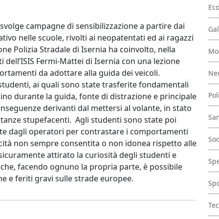
Ec
le, svolge campagne di sensibilizzazione a partire dai
Gal
tivo nelle scuole, rivolti ai neopatentati ed ai ragazzi
ne Polizia Stradale di Isernia ha coinvolto, nella
Mo
i dell’ISIS Fermi-Mattei di Isernia con una lezione
ortamenti da adottare alla guida dei veicoli.
Nec
 studenti, ai quali sono state trasferite fondamentali
Pol
nino durante la guida, fonte di distrazione e principale
onseguenze derivanti dal mettersi al volante, in stato
San
ostanze stupefacenti. Agli studenti sono state poi
ate dagli operatori per contrastare i comportamenti
Soc
elocità non sempre consentita o non idonea rispetto alle
sicuramente attirato la curiosità degli studenti e
Spe
 che, facendo ognuno la propria parte, è possibile
e e feriti gravi sulle strade europee.
Spo
Tec