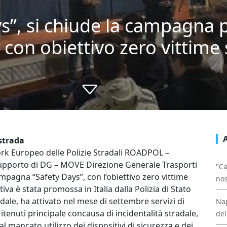
ys”, si chiude la campagna
o con obiettivo zero vittime 
strada
rk Europeo delle Polizie Stradali ROADPOL –
upporto di DG – MOVE Direzione Generale Trasporti
"Ca
mpagna “Safety Days”, con l’obiettivo zero vittime
nos
tiva è stata promossa in Italia dalla Polizia di Stato
radale, ha attivato nel mese di settembre servizi di
Nap
enuti principale concausa di incidentalità stradale,
del
al mancato utilizzo dei dispositivi di sicurezza e dei