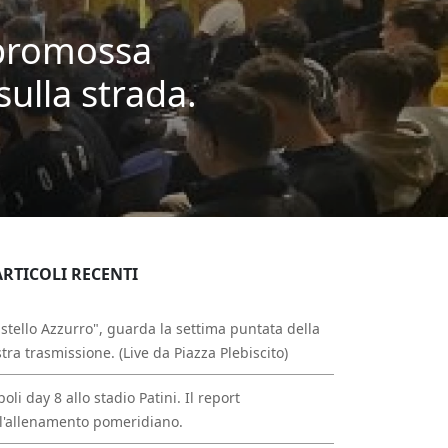
 promossa
sulla strada.
ARTICOLI RECENTI
stello Azzurro", guarda la settima puntata della
tra trasmissione. (Live da Piazza Plebiscito)
oli day 8 allo stadio Patini. Il report
l'allenamento pomeridiano.