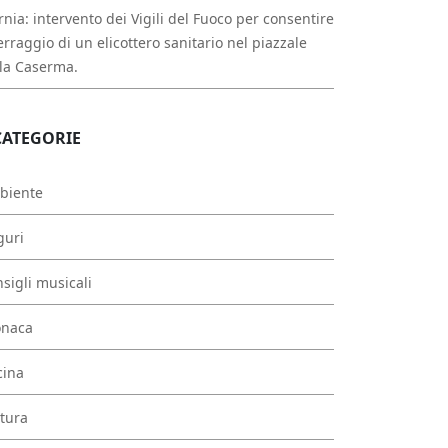
rnia: intervento dei Vigili del Fuoco per consentire
erraggio di un elicottero sanitario nel piazzale
la Caserma.
CATEGORIE
biente
guri
sigli musicali
onaca
cina
tura