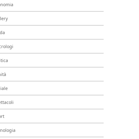
onomia
lery
da
rologi
itica
ità
iale
ttacoli
rt
nologia