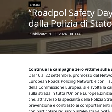
Cronaca
“Roadpol Safety Da
dalla Polizia di Stat
Pubblicato:
30-09-2024
-
1143
Continua la campagna zero vittime sulla 
Dal 16 al 22 settembre, promosso dal Netwo
European Roads Policing Network e con il s
della Commissione Europea, si è svolta la ca
sulla strada in tutta l’Unione Europea.L’inizia
che, attraverso la specialità della Polizia St
prevenzione e contrasto ai comportamenti rit
con particolare riguardo all’elevata velocità, 