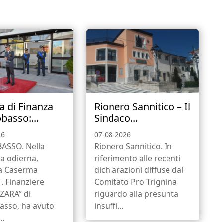
a di Finanza
Rionero Sannitico – Il
asso:...
Sindaco...
26
07-08-2026
SSO. Nella
Rionero Sannitico. In
a odierna,
riferimento alle recenti
la Caserma
dichiarazioni diffuse dal
. Finanziere
Comitato Pro Trignina
ZARA” di
riguardo alla presunta
sso, ha avuto
insuffi...
..