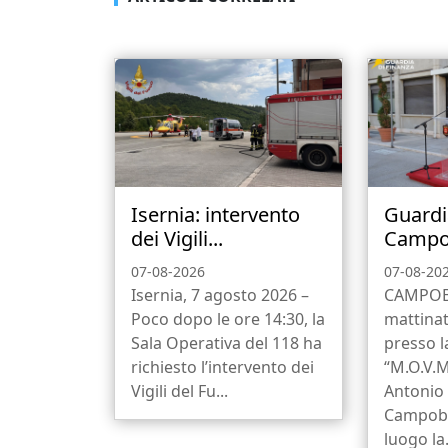
Isernia: intervento
Guardi
dei Vigili...
Campob
07-08-2026
07-08-20
Isernia, 7 agosto 2026 –
CAMPOBA
Poco dopo le ore 14:30, la
mattinat
Sala Operativa del 118 ha
presso 
richiesto l’intervento dei
“M.O.V.M
Vigili del Fu...
Antonio 
Campoba
luogo la.