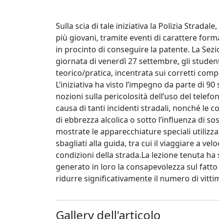
Sulla scia di tale iniziativa la Polizia Strada
più giovani, tramite eventi di carattere forma
in procinto di conseguire la patente. La Sezio
giornata di venerdì 27 settembre, gli student
teorico/pratica, incentrata sui corretti comp
L’iniziativa ha visto l’impegno da parte di 90
nozioni sulla pericolosità dell’uso del telefo
causa di tanti incidenti stradali, nonché le c
di ebbrezza alcolica o sotto l’influenza di s
mostrate le apparecchiature speciali utilizz
sbagliati alla guida, tra cui il viaggiare a v
condizioni della strada.La lezione tenuta ha 
generato in loro la consapevolezza sul fatto
ridurre significativamente il numero di vittim
Gallery dell'articolo