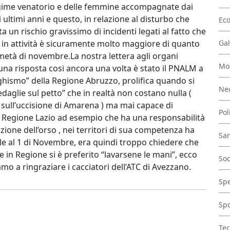
regime venatorio e delle femmine accompagnate dai
 ultimi anni e questo, in relazione al disturbo che
Ec
a un rischio gravissimo di incidenti legati al fatto che
a in attività è sicuramente molto maggiore di quanto
Gal
metà di novembre.La nostra lettera agli organi
Mo
una risposta cosi ancora una volta è stato il PNALM a
hismo” della Regione Abruzzo, prolifica quando si
Nec
edaglie sul petto” che in realtà non costano nulla (
o sull’uccisione di Amarena ) ma mai capace di
Pol
La Regione Lazio ad esempio che ha una responsabilità
ione dell’orso , nei territori di sua competenza ha
San
ale al 1 di Novembre, era quindi troppo chiedere che
 in Regione si è preferito “lavarsene le mani”, ecco
Soc
mo a ringraziare i cacciatori dell’ATC di Avezzano.
Spe
Spo
Tec