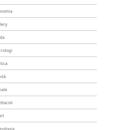
onomia
lery
da
rologi
itica
ità
iale
ttacoli
rt
nologia