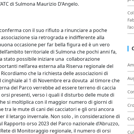
ll’ATC di Sulmona Maurizio D’Angelo.
Col
Fab
l’a
conferma con il suo rifiuto a rinunciare a poche
a associazione sia retrograda e indifferente alla
uona occasione per far bella figura ed è un vero
ell’ambito territoriale di Sulmona che pochi anni fa,
a stato possibile iniziare una collaborazione
Am
ortanti nell’area esterna alla Riserva regionale del
cordiamo che la richiesta delle associazioni di
Au
 al cinghiale al 1 di Novembre era dovuta al timore che
erna del Parco verrebbe ad essere terreno di caccia
Con
rsi presenti, verso i quali il disturbo delle mute di
che si moltiplica con il maggior numero di giorni di
Cr
ne tra le mute di cani dei cacciatori e gli orsi ancora
per il letargo invernale. Non solo , in considerazione di
Cu
sul Rapporto orso 2023 del Parco nazionale d’Abruzzo,
a Rete di Monitoraggio regionale, il numero di orsi
Cul