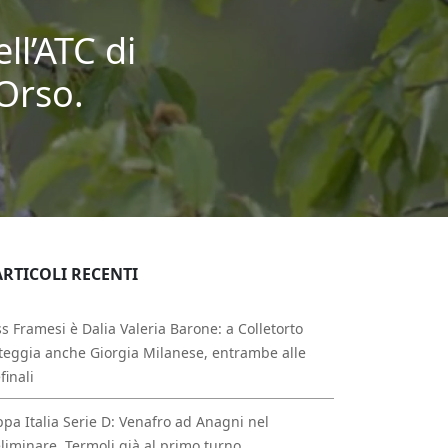
ll’ATC di
’Orso.
ARTICOLI RECENTI
s Framesi è Dalia Valeria Barone: a Colletorto
teggia anche Giorgia Milanese, entrambe alle
finali
pa Italia Serie D: Venafro ad Anagni nel
liminare, Termoli già al primo turno