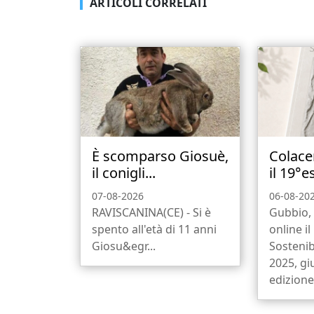
ARTICOLI CORRELATI
È scomparso Giosuè,
Colace
il conigli...
il 19°e
07-08-2026
06-08-20
RAVISCANINA(CE) - Si è
Gubbio, 
spento all'età di 11 anni
online i
Giosu&egr...
Sostenib
2025, gi
edizione,