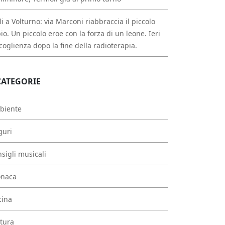
li a Volturno: via Marconi riabbraccia il piccolo
io. Un piccolo eroe con la forza di un leone. Ieri
ccoglienza dopo la fine della radioterapia.
CATEGORIE
biente
guri
sigli musicali
onaca
cina
tura