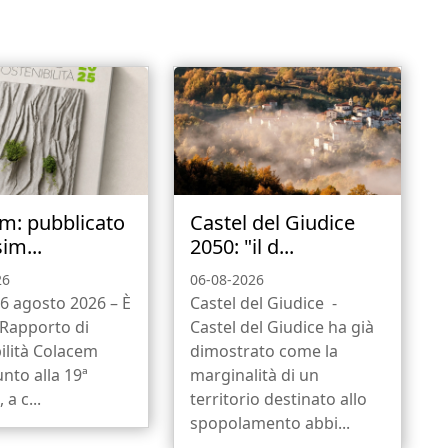
m: pubblicato
Castel del Giudice
sim...
2050: "il d...
26
06-08-2026
6 agosto 2026 – È
Castel del Giudice -
l Rapporto di
Castel del Giudice ha già
ilità Colacem
dimostrato come la
unto alla 19ª
marginalità di un
 a c...
territorio destinato allo
spopolamento abbi...