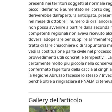
presenti nei territori soggetti al normale 
piccoli dell’anno è aumentato nel corso degli
deriverebbe dall’apertura anticipata, present
nel mese di ottobre il numero di orsi ancor
non possa avvenire a partire dalla seconda 
competenti regionali non aveva ricevuto alc
doversi adoperare per supplire al “menefreg
tratta di fare chiacchiere o di “appuntarsi m
vedi la costituzione parte civile nel process
provvedimenti utili concreti e tempestivi . 
certamente molto piu piccola nella conservaz
confermato l’apertura della caccia al cinghi
la Regione Abruzzo facesse lo stesso ? Invece
perchè oltre a ringraziare il PNALM ci teneva
Gallery dell'articolo