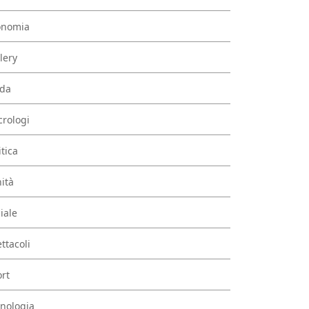
onomia
lery
da
rologi
itica
ità
iale
ttacoli
rt
nologia