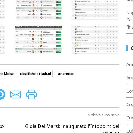
Nap
Cas
fin
Am
ne Molise
classifiche e risultati
schermate
Au
Con
Cr
Articolo successivo
Cu
so
Gioia Dei Marsi: inaugurato l'Infopoint del
Cul