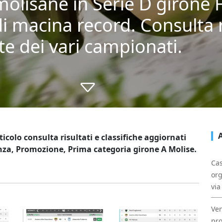
olisane in Serie D girone F
di macina record. Consulta r
te dei vari campionati.
ticolo consulta risultati e classifiche aggiornati
enza, Promozione, Prima categoria girone A Molise.
Cas
org
via
Ven
pro