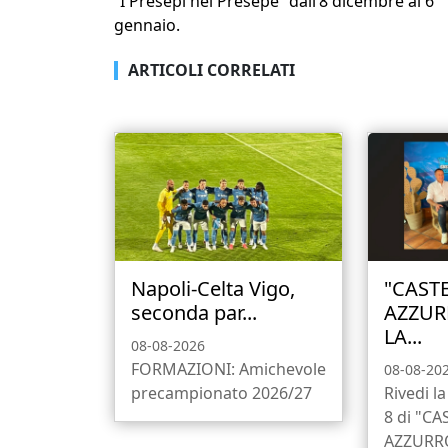
“I Presepi nel Presepe” dall’8 dicembre al 6
gennaio.
ARTICOLI CORRELATI
Napoli-Celta Vigo,
"CAST
seconda par...
AZZUR
LA...
08-08-2026
FORMAZIONI: Amichevole
08-08-20
precampionato 2026/27
Rivedi l
8 di "C
AZZURR