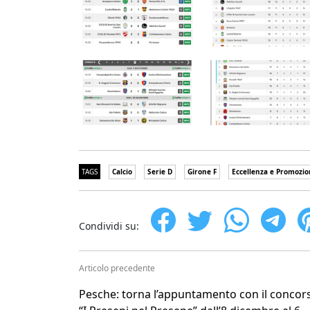
TAGS
Calcio
Serie D
Girone F
Eccellenza e Promozio
Condividi su:
Articolo precedente
Pesche: torna l’appuntamento con il concor