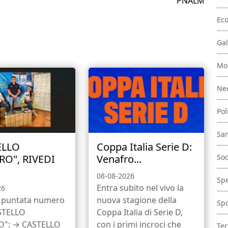
PNALM
Ec
Gal
Mo
Nec
Pol
San
ELLO
Coppa Italia Serie D:
RO", RIVEDI
Venafro...
Soc
08-08-2026
Spe
Entra subito nel vivo la
26
a puntata numero
nuova stagione della
Spo
ASTELLO
Coppa Italia di Serie D,
O": → CASTELLO
con i primi incroci che
Tec