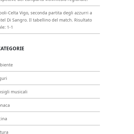
oli-Celta Vigo, seconda partita degli azzurri a
tel Di Sangro. Il tabellino del match. Risultato
ale: 1-1
CATEGORIE
biente
guri
sigli musicali
onaca
cina
tura