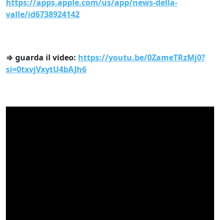
https://apps.apple.com/us/app/news-della-
valle/id6738924142
⇒ guarda il video:
https://youtu.be/0ZameTRzMj0?
si=0txvjVxytU4bAJh6