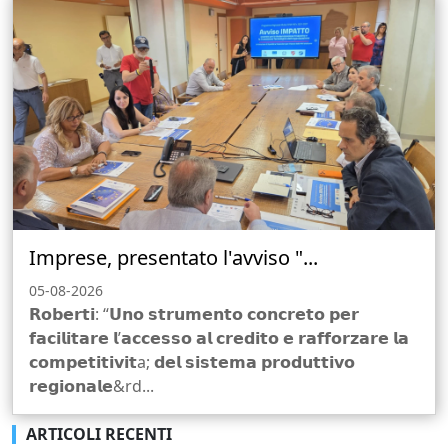
Imprese, presentato l'avviso "...
05-08-2026
𝗥𝗼𝗯𝗲𝗿𝘁𝗶: “𝗨𝗻𝗼 𝘀𝘁𝗿𝘂𝗺𝗲𝗻𝘁𝗼 𝗰𝗼𝗻𝗰𝗿𝗲𝘁𝗼 𝗽𝗲𝗿
𝗳𝗮𝗰𝗶𝗹𝗶𝘁𝗮𝗿𝗲 𝗹’𝗮𝗰𝗰𝗲𝘀𝘀𝗼 𝗮𝗹 𝗰𝗿𝗲𝗱𝗶𝘁𝗼 𝗲 𝗿𝗮𝗳𝗳𝗼𝗿𝘇𝗮𝗿𝗲 𝗹𝗮
𝗰𝗼𝗺𝗽𝗲𝘁𝗶𝘁𝗶𝘃𝗶𝘁a; 𝗱𝗲𝗹 𝘀𝗶𝘀𝘁𝗲𝗺𝗮 𝗽𝗿𝗼𝗱𝘂𝘁𝘁𝗶𝘃𝗼
𝗿𝗲𝗴𝗶𝗼𝗻𝗮𝗹𝗲&rd...
ARTICOLI RECENTI