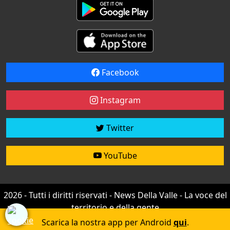
Facebook
Instagram
Twitter
YouTube
2026 - Tutti i diritti riservati - News Della Valle - La voce del
territorio e della gente
Credit by
efree
Scarica la nostra app per Android
qui
.