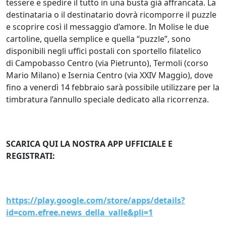
tessere e spedire il tutto in una busta già affrancata. La
destinataria o il destinatario dovrà ricomporre il puzzle
e scoprire così il messaggio d’amore. In Molise le due
cartoline, quella semplice e quella “puzzle”, sono
disponibili negli uffici postali con sportello filatelico
di Campobasso Centro (via Pietrunto), Termoli (corso
Mario Milano) e Isernia Centro (via XXIV Maggio), dove
fino a venerdì 14 febbraio sarà possibile utilizzare per la
timbratura l’annullo speciale dedicato alla ricorrenza.
SCARICA QUI LA NOSTRA APP UFFICIALE E
REGISTRATI:
https://play.google.com/store/apps/details?
id=com.efree.news_della_valle&pli=1