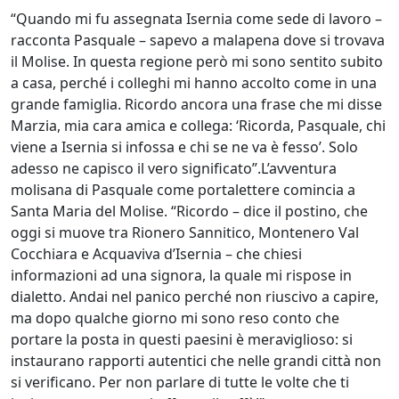
“Quando mi fu assegnata Isernia come sede di lavoro –
racconta Pasquale – sapevo a malapena dove si trovava
il Molise. In questa regione però mi sono sentito subito
a casa, perché i colleghi mi hanno accolto come in una
grande famiglia. Ricordo ancora una frase che mi disse
Marzia, mia cara amica e collega: ‘Ricorda, Pasquale, chi
viene a Isernia si infossa e chi se ne va è fesso’. Solo
adesso ne capisco il vero significato”.L’avventura
molisana di Pasquale come portalettere comincia a
Santa Maria del Molise. “Ricordo – dice il postino, che
oggi si muove tra Rionero Sannitico, Montenero Val
Cocchiara e Acquaviva d’Isernia – che chiesi
informazioni ad una signora, la quale mi rispose in
dialetto. Andai nel panico perché non riuscivo a capire,
ma dopo qualche giorno mi sono reso conto che
portare la posta in questi paesini è meraviglioso: si
instaurano rapporti autentici che nelle grandi città non
si verificano. Per non parlare di tutte le volte che ti