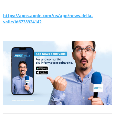
https://apps.apple.com/us/app/news-della-
valle/id6738924142