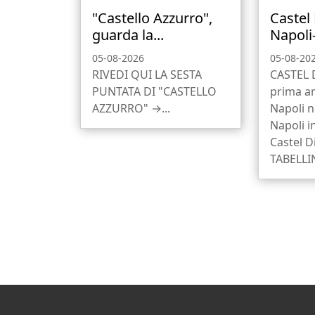
"Castello Azzurro",
Castel
guarda la...
Napoli
05-08-2026
05-08-20
RIVEDI QUI LA SESTA
CASTEL 
PUNTATA DI "CASTELLO
prima a
AZZURRO" →...
Napoli ne
Napoli i
Castel D
TABELLI