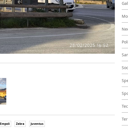
Gal
Mo
Nec
Pol
San
Soc
Spe
Spo
Tec
Ter
 Empoli
Zebra
Juventus