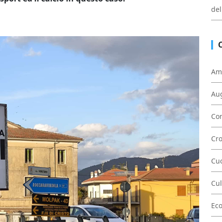
del
Am
Au
Con
Cr
Cu
Cul
Ec