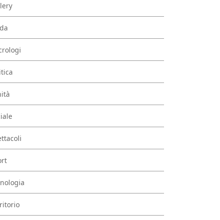
lery
da
rologi
itica
ità
iale
ttacoli
rt
nologia
ritorio