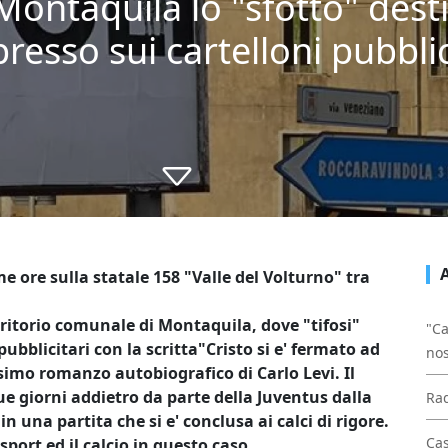
ontaquila lo "sfotto" destin
resso sui cartelloni pubblic
me ore sulla statale 158 "Valle del Volturno" tra
rritorio comunale di Montaquila, dove "tifosi"
"Ca
bblicitari con la scritta"Cristo si e' fermato ad
nos
simo romanzo autobiografico di Carlo Levi. Il
e giorni addietro da parte della Juventus dalla
Rad
n una partita che si e' conclusa ai calci di rigore.
Cas
port ed il calcio in questo caso.