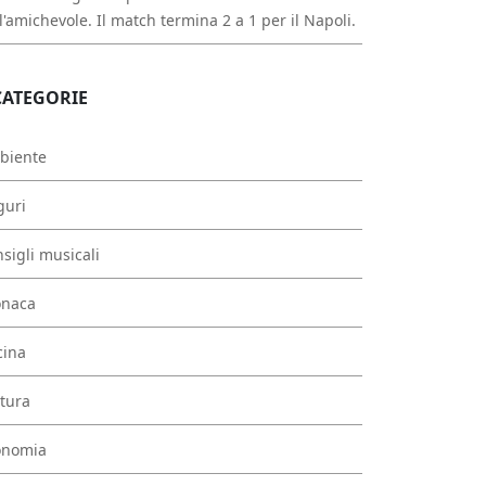
l'amichevole. Il match termina 2 a 1 per il Napoli.
CATEGORIE
biente
guri
sigli musicali
onaca
cina
tura
onomia