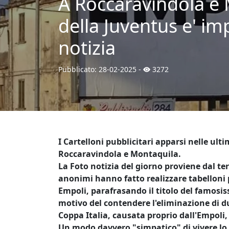
A Roccaravindola e M
della Juventus e' imp
notizia
Pubblicato:
28-02-2025
-
3272
I Cartelloni pubblicitari apparsi nelle ulti
Roccaravindola e Montaquila.
La Foto notizia del giorno proviene dal te
anonimi hanno fatto realizzare tabelloni pu
Empoli, parafrasando il titolo del famosis
motivo del contendere l'eliminazione di du
Coppa Italia, causata proprio dall'Empoli, i
Un modo davvero "simpatico" di vivere lo s