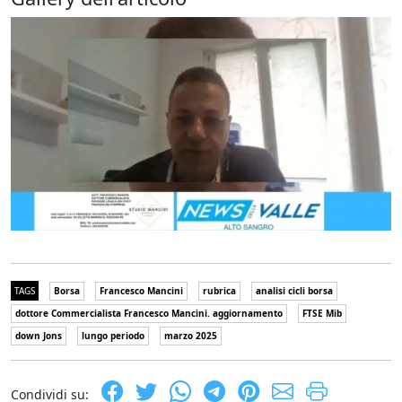
TAGS
Borsa
Francesco Mancini
rubrica
analisi cicli borsa
dottore Commercialista Francesco Mancini. aggiornamento
FTSE Mib
down Jons
lungo periodo
marzo 2025
Condividi su: