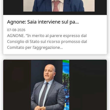
Agnone: Saia interviene sul pa...
07-08-2026
AGNONE. “In merito al parere espresso dal
Consiglio di Stato sul ricorso promosso dal
Comitato per l’aggregazione...