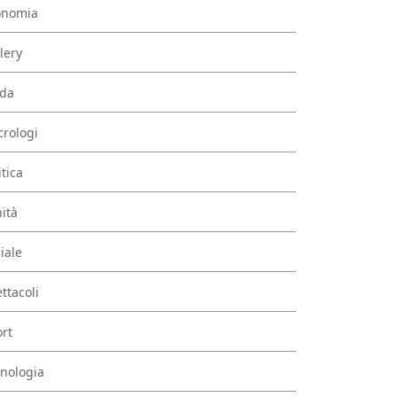
onomia
lery
da
rologi
itica
ità
iale
ttacoli
rt
nologia