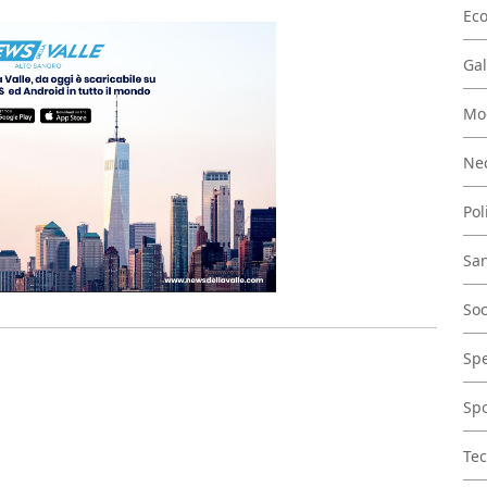
Ec
Gal
Mo
Nec
Pol
San
Soc
Spe
Spo
Tec