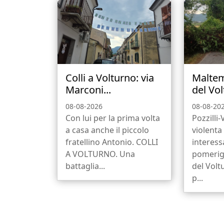
Colli a Volturno: via
Maltem
Marconi...
del Vol
08-08-2026
08-08-20
Con lui per la prima volta
Pozzilli
a casa anche il piccolo
violenta
fratellino Antonio. COLLI
interess
A VOLTURNO. Una
pomerigg
battaglia...
del Volt
p...