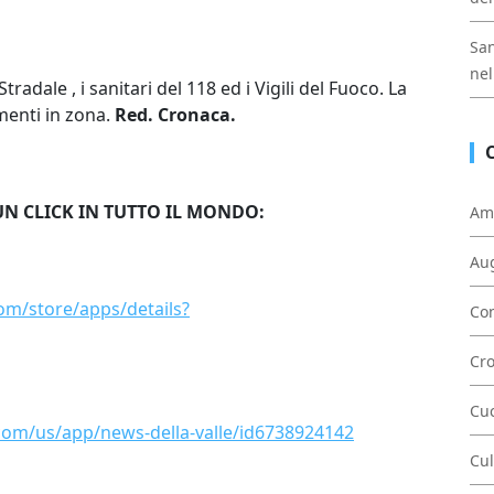
San
nel
tradale , i sanitari del 118 ed i Vigili del Fuoco. La
amenti in zona.
Red. Cronaca.
UN CLICK IN TUTTO IL MONDO:
Am
Au
com/store/apps/details?
Con
Cr
Cu
.com/us/app/news-della-valle/id6738924142
Cul