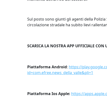
Sul posto sono giunti gli agenti della Polizia S
circolazione stradale ha subito lievi rallent
SCARICA LA NOSTRA APP UFFICIALE CON 
Piattaforma Android
:
https://play.google.
id=com.efree.news_della_valle&pli=1
Piattaforma Ios Apple:
https://apps.apple