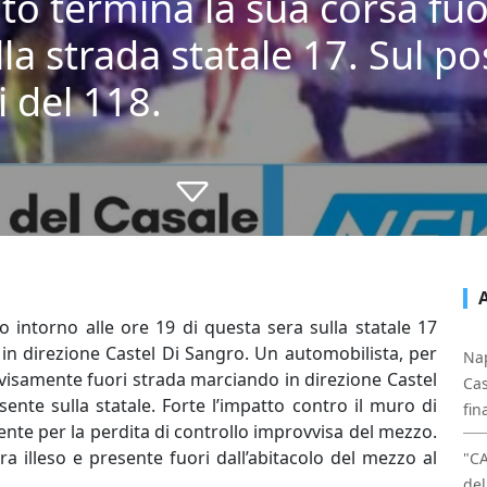
to termina la sua corsa fuo
a strada statale 17. Sul pos
i del 118.
to intorno alle ore 19 di questa sera sulla statale 17
in direzione Castel Di Sangro. Un automobilista, per
Nap
visamente fuori strada marciando in direzione Castel
Cas
ente sulla statale. Forte l’impatto contro il muro di
fin
te per la perdita di controllo improvvisa del mezzo.
 illeso e presente fuori dall’abitacolo del mezzo al
"C
del