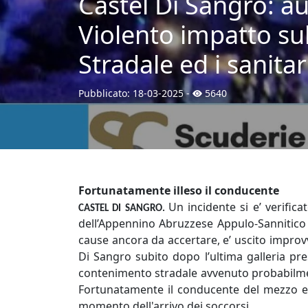
Castel Di Sangro: au
Violento impatto sull
Stradale ed i sanitar
Pubblicato:
18-03-2025
-
5640
Fortunatamente illeso il conducente
Un incidente si e’ verifica
CASTEL DI SANGRO.
dell’Appennino Abruzzese Appulo-Sannitico 
cause ancora da accertare, e’ uscito improv
Di Sangro subito dopo l’ultima galleria pres
contenimento stradale avvenuto probabilmen
Fortunatamente il conducente del mezzo era
momento dell'arrivo dei soccorsi.