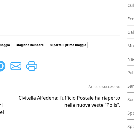
Cul
Ec
Gal
Mo
 Baggio
stagione balneare
si parte il primo maggio
Nec
Pol
San
Articolo successivo
Civitella Alfedena: l’ufficio Postale ha riaperto
Soc
ri
nella nuova veste “Polis”.
el
Spe
Spo