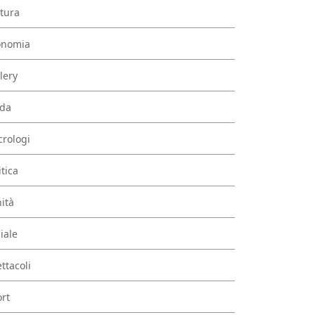
tura
onomia
lery
da
rologi
itica
ità
iale
ttacoli
rt