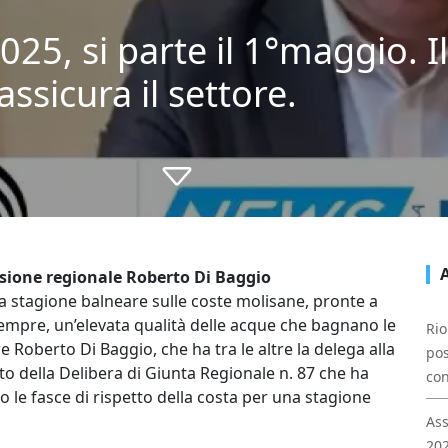
25, si parte il 1°maggio. Il
ssicura il settore.
ssione regionale Roberto Di Baggio
a stagione balneare sulle coste molisane, pronte a
sempre, un’elevata qualità delle acque che bagnano le
Rio
e Roberto Di Baggio, che ha tra le altre la delega alla
pos
to della Delibera di Giunta Regionale n. 87 che ha
con
to le fasce di rispetto della costa per una stagione
Ass
202