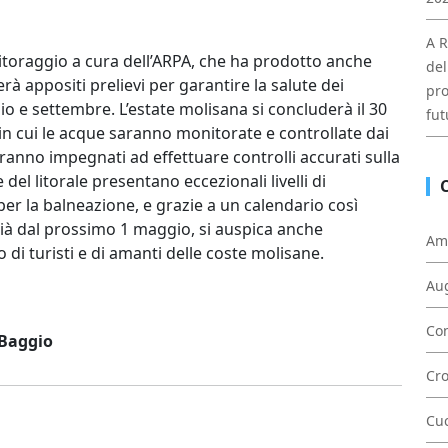
A R
onitoraggio a cura dell’ARPA, che ha prodotto anche
del
rà appositi prelievi per garantire la salute dei
pro
io e settembre. L’estate molisana si concluderà il 30
fut
n cui le acque saranno monitorate e controllate dai
aranno impegnati ad effettuare controlli accurati sulla
el litorale presentano eccezionali livelli di
er la balneazione, e grazie a un calendario così
già dal prossimo 1 maggio, si auspica anche
Am
di turisti e di amanti delle coste molisane.
Au
Con
 Baggio
Cr
Cu