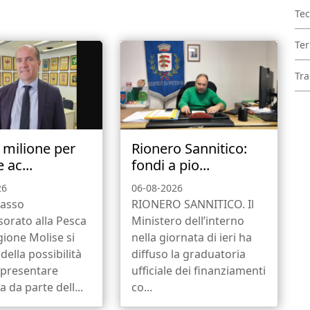
Tec
Ter
Tra
1 milione per
Rionero Sannitico:
 ac...
fondi a pio...
26
06-08-2026
asso
RIONERO SANNITICO. Il
ssorato alla Pesca
Ministero dell’interno
gione Molise si
nella giornata di ieri ha
della possibilità
diffuso la graduatoria
 presentare
ufficiale dei finanziamenti
da parte dell...
co...