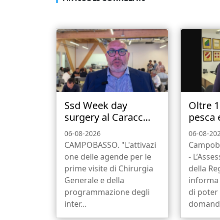
Ssd Week day
Oltre 
surgery al Caracc...
pesca e
06-08-2026
06-08-20
CAMPOBASSO. "L'attivazi
Campob
one delle agende per le
- L’Asse
prime visite di Chirurgia
della Re
Generale e della
informa 
programmazione degli
di poter
inter...
domanda 