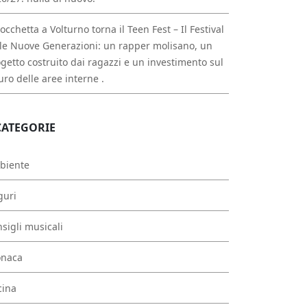
occhetta a Volturno torna il Teen Fest – Il Festival
le Nuove Generazioni: un rapper molisano, un
getto costruito dai ragazzi e un investimento sul
uro delle aree interne .
CATEGORIE
biente
guri
sigli musicali
onaca
cina