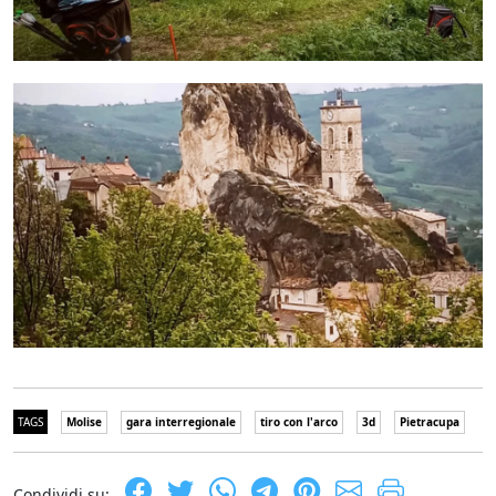
TAGS
Molise
gara interregionale
tiro con l'arco
3d
Pietracupa
Condividi su: