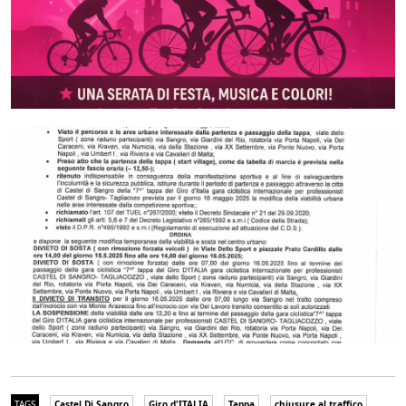
TAGS
Castel Di Sangro
Giro d'ITALIA
Tappa
chiusure al traffico