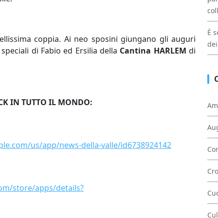
col
È s
llissima coppia. Ai neo sposini giungano gli auguri
dei
speciali di Fabio ed Ersilia della
Cantina HARLEM
di
CK IN TUTTO IL MONDO:
Am
Au
pple.com/us/app/news-della-valle/id6738924142
Con
Cr
com/store/apps/details?
Cu
Cul