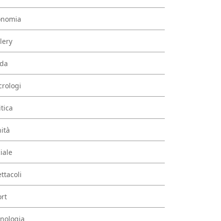
onomia
lery
da
rologi
itica
ità
iale
ttacoli
rt
nologia