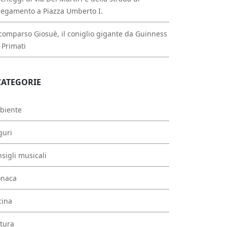
legamento a Piazza Umberto I.
comparso Giosuè, il coniglio gigante da Guinness
 Primati
CATEGORIE
biente
guri
sigli musicali
onaca
cina
tura