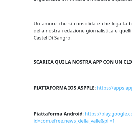
Un amore che si consolida e che lega la be
della nostra redazione giornalistica e quelli 
Castel Di Sangro.
SCARICA QUI LA NOSTRA APP CON UN CLI
PIATTAFORMA IOS ASPPLE
:
https://apps.a
Piattaforma Android
:
https://play.google.
id=com.efree.news_della_valle&pli=1