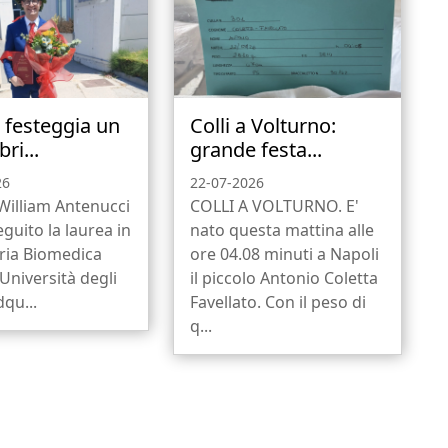
a festeggia un
Colli a Volturno:
ri...
grande festa...
26
22-07-2026
 William Antenucci
COLLI A VOLTURNO. E'
guito la laurea in
nato questa mattina alle
ria Biomedica
ore 04.08 minuti a Napoli
’Università degli
il piccolo Antonio Coletta
dqu...
Favellato. Con il peso di
q...