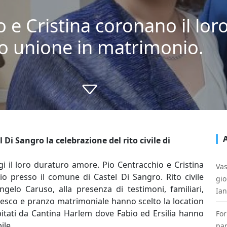
o e Cristina coronano il lo
ro unione in matrimonio.
Di Sangro la celebrazione del rito civile di
 il loro duraturo amore. Pio Centracchio e Cristina
Vas
io presso il comune di Castel Di Sangro. Rito civile
gio
gelo Caruso, alla presenza di testimoni, familiari,
Ia
nfresco e pranzo matrimoniale hanno scelto la location
spitati da Cantina Harlem dove Fabio ed Ersilia hanno
For
ile.
par