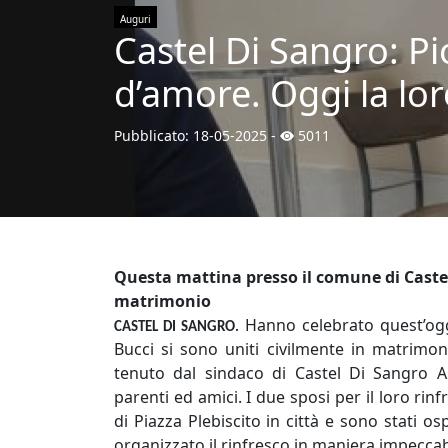
Auguri
Castel Di Sangro: Pi
d’amore. Oggi la lo
Pubblicato:
18-05-2025
-
5011
Questa mattina presso il comune di Castel 
matrimonio
Hanno celebrato quest’oggi
CASTEL DI SANGRO.
Bucci si sono uniti civilmente in matrimon
tenuto dal sindaco di Castel Di Sangro An
parenti ed amici. I due sposi per il loro ri
di Piazza Plebiscito in città e sono stati o
organizzato il rinfresco in maniera impeccab