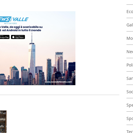
Ec
Gal
Mo
Nec
Pol
San
Soc
Spe
Spo
Tec