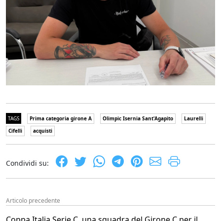
TAGS
Prima categoria girone A
Olimpic Isernia Sant'Agapito
Laurelli
Cifelli
acquisti
Condividi su:
Articolo precedente
Coppa Italia Serie C, una squadra del Girone C per il