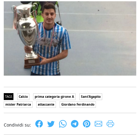
TAGS
Calcio
prima categoria girone A
Sant'Agapito
mister Patriarca
attaccante
Giordano Ferdinando
Condividi su: