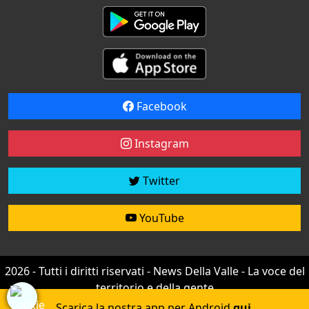
Facebook
Instagram
Twitter
YouTube
2026 - Tutti i diritti riservati - News Della Valle - La voce del
territorio e della gente
Credit by
efree
Scarica la nostra app per Android
qui
.