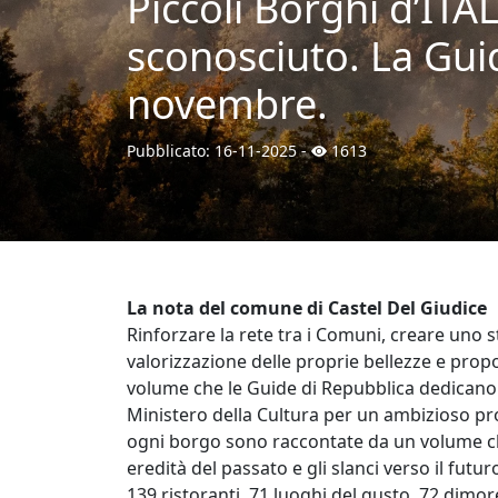
Piccoli Borghi d’ITA
sconosciuto. La Guid
novembre.
Pubblicato:
16-11-2025
-
1613
La nota del comune di Castel Del Giudice
Rinforzare la rete tra i Comuni, creare uno 
valorizzazione delle proprie bellezze e propo
volume che le Guide di Repubblica dedicano a
Ministero della Cultura per un ambizioso prog
ogni borgo sono raccontate da un volume che at
eredità del passato e gli slanci verso il futuro
139 ristoranti, 71 luoghi del gusto, 72 dimore. 