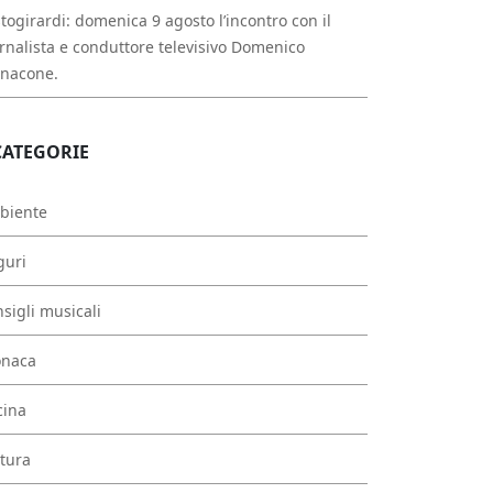
togirardi: domenica 9 agosto l’incontro con il
rnalista e conduttore televisivo Domenico
nnacone.
CATEGORIE
biente
guri
sigli musicali
onaca
cina
tura