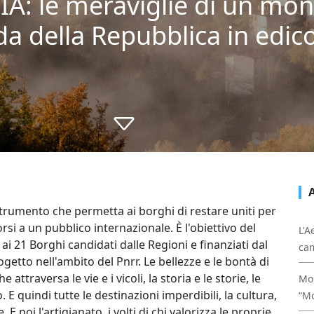
LIA: le meraviglie di un mo
a della Repubblica in edico
strumento che permetta ai borghi di restare uniti per
rsi a un pubblico internazionale. È l'obiettivo del
L'A
i 21 Borghi candidati dalle Regioni e finanziati dal
cam
etto nell'ambito del Pnrr. Le bellezze e le bontà di
traversa le vie e i vicoli, la storia e le storie, le
Mon
. E quindi tutte le destinazioni imperdibili, la cultura,
“Mo
E poi l'artigianato, i volti di chi valorizza le proprie