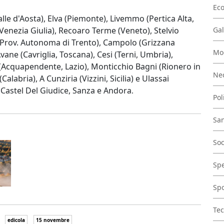
Ec
alle d'Aosta), Elva (Piemonte), Livemmo (Pertica Alta,
 Venezia Giulia), Recoaro Terme (Veneto), Stelvio
Gal
 (Prov. Autonoma di Trento), Campolo (Grizzana
Mo
ne (Cavriglia, Toscana), Cesi (Terni, Umbria),
(Acquapendente, Lazio), Monticchio Bagni (Rionero in
Nec
Calabria), A Cunziria (Vizzini, Sicilia) e Ulassai
o, Castel Del Giudice, Sanza e Andora
.
Pol
San
Soc
Spe
Spo
Tec
edicola
15 novembre