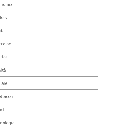
onomia
lery
da
rologi
itica
ità
iale
ttacoli
rt
nologia