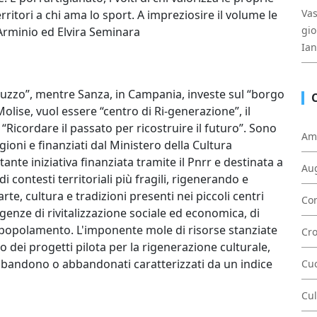
Vas
 territori a chi ama lo sport. A impreziosire il volume le
gio
Arminio ed Elvira Seminara
Ia
ruzzo”, mentre Sanza, in Campania, investe sul “borgo
Molise, vuol essere “centro di Ri-generazione”, il
“Ricordare il passato per ricostruire il futuro”. Sono
Am
gioni e finanziati dal Ministero della Cultura
tante iniziativa finanziata tramite il Pnrr e destinata a
Au
 contesti territoriali più fragili, rigenerando e
rte, cultura e tradizioni presenti nei piccoli centri
Con
sigenze di rivitalizzazione sociale ed economica, di
 spopolamento. L'imponente mole di risorse stanziate
Cr
llo dei progetti pilota per la rigenerazione culturale,
bbandono o abbandonati caratterizzati da un indice
Cu
Cul