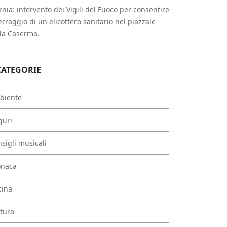
rnia: intervento dei Vigili del Fuoco per consentire
erraggio di un elicottero sanitario nel piazzale
la Caserma.
CATEGORIE
biente
guri
sigli musicali
onaca
cina
tura