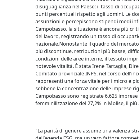
disuguaglianza nel Paese: il tasso di occupa
punti percentuali rispetto agli uomini. Le 
assunzioni e percepiscono stipendi medi infer
Campobasso, la situazione è ancora più crit
del lavoro, registrando un tasso di occupaz
nazionale.Nonostante il quadro del mercato d
più discontinue, retribuzioni più basse, diffi
condizioni delle aree interne, il tessuto i
notevole vitalità. È stata Irene Tartaglia, 
Comitato provinciale INPS, nel corso dell’i
rappresenti una forza vitale per i micro e picc
sebbene la concentrazione delle imprese rigua
Campobasso sono registrate 6.625 imprese f
femminilizzazione del 27,2% in Molise, il più a
"La parità di genere assume una valenza str
dell’agenda ESG, ma un vero fattore competit