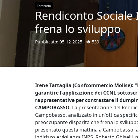
Territorio
Rendiconto Sociale 
frena lo sviluppo
Pubblicato:
05-12-2025
-
539
Irene Tartaglia (Confcommercio Molise): "
garantire l'applicazione dei CCNL sottosc
rappresentative per contrastare il dumpi
CAMPOBASSO.
La presentazione del Rendico
Campobasso, analizzato in un'ottica specific
preoccupante disparità che frena lo svilupp
presentato questa mattina a Campobasso, all
indirizzo e vigilanza INPS, Roberto Ghisell