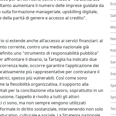
Ec
è soltanto aumentare il numero delle imprese guidate da
 sulla formazione manageriale, upskilling digitale,
Gal
 della parità di genere e accesso al credito".
Mo
Nec
rio si estende anche all'accesso ai servizi finanziari: al
nto corrente, contro una media nazionale già
Pol
efinito uno "strumento di responsabilità pubblica"
r affrontare il divario, la Tartaglia ha indicato due
San
correnza leale, occorre garantire l'applicazione dei
arativamente più rappresentative per contrastare il
Soc
trici, spesso più vulnerabili. Così come sono
 la flessibilità organizzativa, il supporto alla
Spe
vitali per la conciliazione vita-lavoro, soprattutto in un
ione, l'appello è rivolto a tutti gli attori
Spo
nti ci sono, ma non sempre vengono utilizzati
 formale in diritto sostanziale, intervenendo non solo
Tec
ducativo, culturale e sociale. La Strategia nazionale