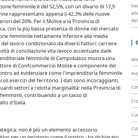
Ise
zione femminile è del 52,5%, con un divario di 17,9
att
donne rappresentano appena il 42,3% delle nuove
del
iori del 20%. Per il Molise e la Provincia di
ica, con la più bassa presenza di donne nel mercato
ione femminile nettamente inferiore alla media
el lavoro condizionato da diversi fattori: carriere
coltà di conciliazione vita-lavoro accentuate dalle
mprenditoriale femminile di Campobasso mostra una
Am
Direttore di Confcommercio Molise e componente del
ncontro ad evidenziare come l'imprenditoria femminile
Au
oli esercizi del territorio. I dati sono incoraggianti,
Con
rdi settori a ridotta marginalità: nella Provincia di
emminili, contribuendo a un tasso di
Cr
lto d'Italia.
Cu
Cul
ategica: non è più un elemento accessorio
ivo per un territorio come il nostro - ha dichiarato