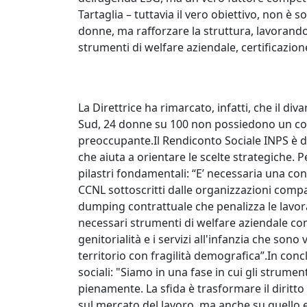
Tartaglia – tuttavia il vero obiettivo, non 
donne, ma rafforzare la struttura, lavorando
strumenti di welfare aziendale, certificazione
La Direttrice ha rimarcato, infatti, che il diva
Sud, 24 donne su 100 non possiedono un co
preoccupante.Il Rendiconto Sociale INPS è d
che aiuta a orientare le scelte strategiche. Pe
pilastri fondamentali: “E’ necessaria una con
CCNL sottoscritti dalle organizzazioni comp
dumping contrattuale che penalizza le lavora
necessari strumenti di welfare aziendale come
genitorialità e i servizi all'infanzia che sono 
territorio con fragilità demografica”.In conclus
sociali: "Siamo in una fase in cui gli strume
pienamente. La sfida è trasformare il diritto
sul mercato del lavoro, ma anche su quello e