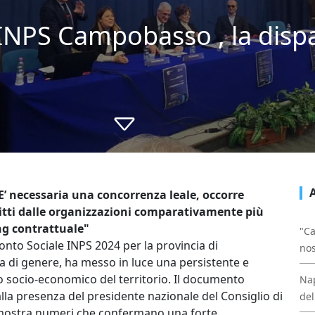
INPS Campobasso , la dispa
E’ necessaria una concorrenza leale, occorre
ritti dalle organizzazioni comparativamente più
ng contrattuale"
"Ca
nto Sociale INPS 2024 per la provincia di
nos
a di genere, ha messo in luce una persistente e
o socio-economico del territorio. Il documento
Nap
a presenza del presidente nazionale del Consiglio di
del
i, mostra numeri che confermano una forte