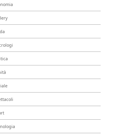
onomia
lery
da
rologi
itica
ità
iale
ttacoli
rt
nologia