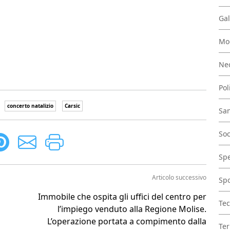
Gal
Mo
Nec
Pol
concerto natalizio
Carsic
San
Soc
Spe
Articolo successivo
Spo
Immobile che ospita gli uffici del centro per
Tec
l’impiego venduto alla Regione Molise.
L’operazione portata a compimento dalla
Ter