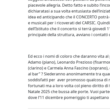
piacevole allegria. Detto fatto e subito l’inco
dichiaratasi a sua volta entusiasta dell’inizia
idea ed anticipando che il CONCERTO potrà es
e musicali per i ricoverati del CARSIC. Quindi 
dell’Istituto che il concerto si terrà gioved
principale della struttura, avviano i contatti
Ed ecco i nomi di coloro che daranno vita 
Adamo (piano), Leonardo Prezioso (fisarmoni
(clarino) e Carmela Anna Fascino (soprano), c
al bar” ? Siederanno anonimamente tra quan
soddisfatti per aver promosso qualcosa di n
fortunati ma a loro volta col pieno diritto di
Natale 2025 che bussa alle porte. Vuoi parte
dove l’11 dicembre pomeriggio ti aspettano i r