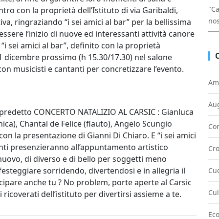
"Ca
ntro con la proprietà dell’Istituto di via Garibaldi,
nos
tiva, ringraziando “i sei amici al bar” per la bellissima
sere l’inizio di nuove ed interessanti attività canore
“i sei amici al bar”, definito con la proprietà
ì 11 dicembre prossimo (h 15.30/17.30) nel salone
 con musicisti e cantanti per concretizzare l’evento.
Am
Au
al predetto CONCERTO NATALIZIO AL CARSIC : Gianluca
ca), Chantal de Felice (flauto), Angelo Scungio
Con
on la presentazione di Gianni Di Chiaro. E “i sei amici
ti presenzieranno all’appuntamento artistico
Cr
uovo, di diverso e di bello per soggetti meno
 festeggiare sorridendo, divertendosi e in allegria il
Cu
cipare anche tu ? No problem, porte aperte al Carsic
Cul
icoverati dell’istituto per divertirsi assieme a te.
Ec