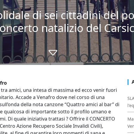
olidale di sei cittadini del p
 concerto natalizio del Carsic
fro
a tra amici, una intesa di massima ed ecco venir fuori
nitario. Accade a Venafro dove nel corso di una
SL
sull’onda della nota canzone “Quattro amici al bar” di
l'e
 qualcosa di importante sotto il profilo umano e
. Di quale iniziativa trattasi ? Offrire il CONCERTO
Mal
Centro Azione Recupero Sociale Invalidi Civili),
Ven
te, al fine di garantire loro momenti di sana e