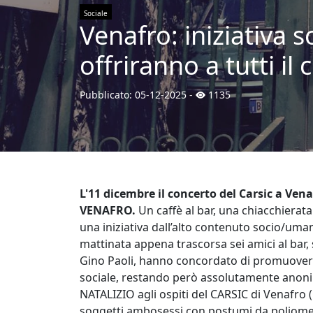
Sociale
Venafro: iniziativa s
offriranno a tutti il
Pubblicato:
05-12-2025
-
1135
L'11 dicembre il concerto del Carsic a Vena
VENAFRO.
Un caffè al bar, una chiacchierat
una iniziativa dall’alto contenuto socio/uma
mattinata appena trascorsa sei amici al bar, 
Gino Paoli, hanno concordato di promuovere
sociale, restando però assolutamente anonimi
NATALIZIO agli ospiti del CARSIC di Venafro (
soggetti ambosessi con postumi da poliomeli