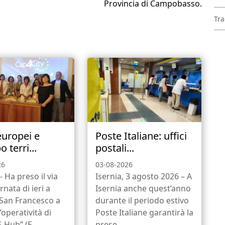
Provincia di Campobasso.
Tra
europei e
Poste Italiane: uffici
o terri...
postali...
26
03-08-2026
- Ha preso il via
Isernia, 3 agosto 2026 – A
rnata di ieri a
Isernia anche quest’anno
 San Francesco a
durante il periodo estivo
l’operatività di
Poste Italiane garantirà la
-Hub” (E...
prese...