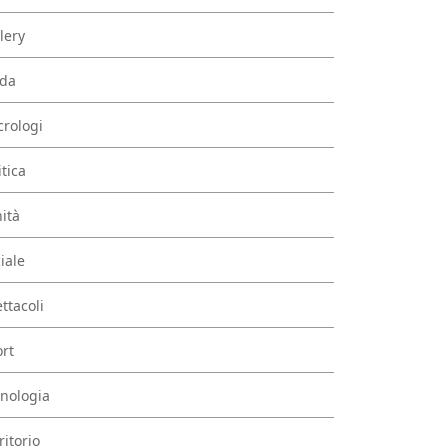
lery
da
rologi
itica
ità
iale
ttacoli
rt
nologia
ritorio