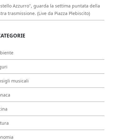
stello Azzurro", guarda la settima puntata della
tra trasmissione. (Live da Piazza Plebiscito)
CATEGORIE
biente
guri
sigli musicali
onaca
cina
tura
onomia