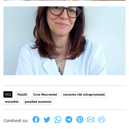
TAGS
Pozzilli
Ircss Neuromed
consumo cibi ultraprocessati
moratlità
possibile aumento
Condividi su: