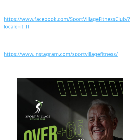
https://www.facebook.com/SportVillageFitnessClub/?
locale=it_IT
https://www.instagram.com/sportvillagefitness/