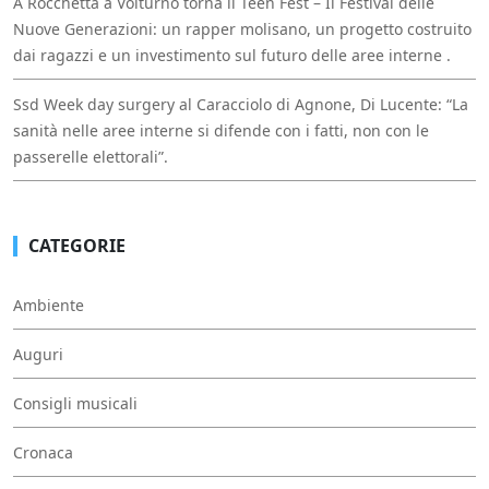
A Rocchetta a Volturno torna il Teen Fest – Il Festival delle
Nuove Generazioni: un rapper molisano, un progetto costruito
dai ragazzi e un investimento sul futuro delle aree interne .
Ssd Week day surgery al Caracciolo di Agnone, Di Lucente: “La
sanità nelle aree interne si difende con i fatti, non con le
passerelle elettorali”.
CATEGORIE
Ambiente
Auguri
Consigli musicali
Cronaca