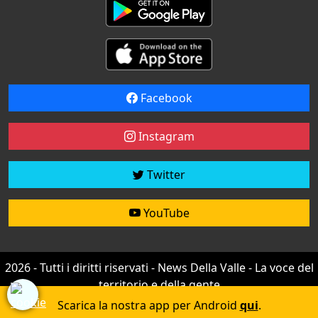
Facebook
Instagram
Twitter
YouTube
2026 - Tutti i diritti riservati - News Della Valle - La voce del
territorio e della gente
Credit by
efree
Scarica la nostra app per Android
qui
.