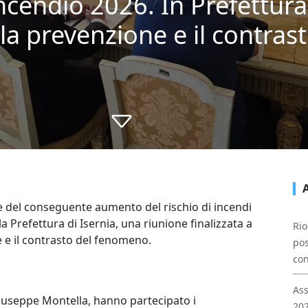
incendio 2026. In Prefettura
 prevenzione e il contrast
6 e del conseguente aumento del rischio di incendi
la Prefettura di Isernia, una riunione finalizzata a
Rio
e e il contrasto del fenomeno.
pos
con
Ass
 Giuseppe Montella, hanno partecipato i
202