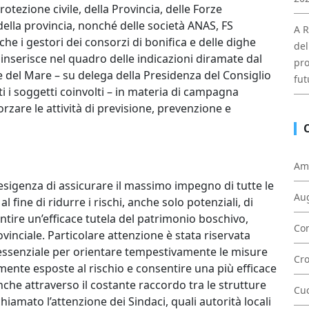
otezione civile, della Provincia, delle Forze
 della provincia, nonché delle società ANAS, FS
A R
che i gestori dei consorzi di bonifica e delle dighe
del
i inserisce nel quadro delle indicazioni diramate dal
pro
che del Mare – su delega della Presidenza del Consiglio
fut
ti i soggetti coinvolti – in materia di campagna
orzare le attività di previsione, prevenzione e
Am
’esigenza di assicurare il massimo impegno di tutte le
Au
 fine di ridurre i rischi, anche solo potenziali, di
tire un’efficace tutela del patrimonio boschivo,
Con
vinciale. Particolare attenzione è stata riservata
o essenziale per orientare tempestivamente le misure
Cr
ente esposte al rischio e consentire una più efficace
nche attraverso il costante raccordo tra le strutture
Cu
chiamato l’attenzione dei Sindaci, quali autorità locali