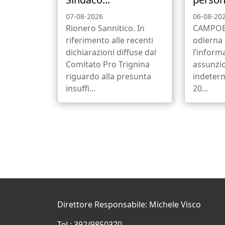
07-08-2026
06-08-20
Rionero Sannitico. In
CAMPOBA
riferimento alle recenti
odierna 
dichiarazioni diffuse dal
l’informa
Comitato Pro Trignina
assunzi
riguardo alla presunta
indeterm
insuffi...
20...
Direttore Responsabile: Michele Visco
Tel.: 392/9850370