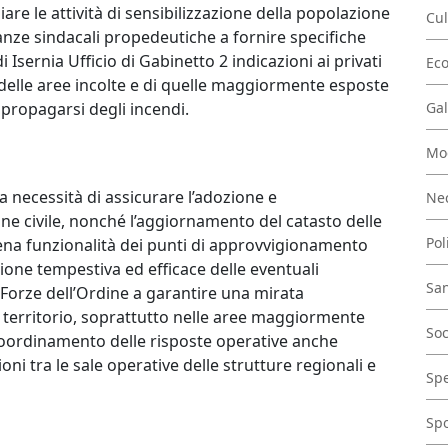
iare le attività di sensibilizzazione della popolazione
Cul
nanze sindacali propedeutiche a fornire specifiche
i Isernia Ufficio di Gabinetto 2 indicazioni ai privati
Ec
, delle aree incolte e di quelle maggiormente esposte
il propagarsi degli incendi.
Gal
Mo
 necessità di assicurare l’adozione e
Nec
ne civile, nonché l’aggiornamento del catasto delle
Pol
piena funzionalità dei punti di approvvigionamento
ione tempestiva ed efficace delle eventuali
San
e Forze dell’Ordine a garantire una mirata
del territorio, soprattutto nelle aree maggiormente
Soc
coordinamento delle risposte operative anche
i tra le sale operative delle strutture regionali e
Spe
Spo