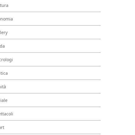
tura
onomia
lery
da
rologi
itica
ità
iale
ttacoli
rt