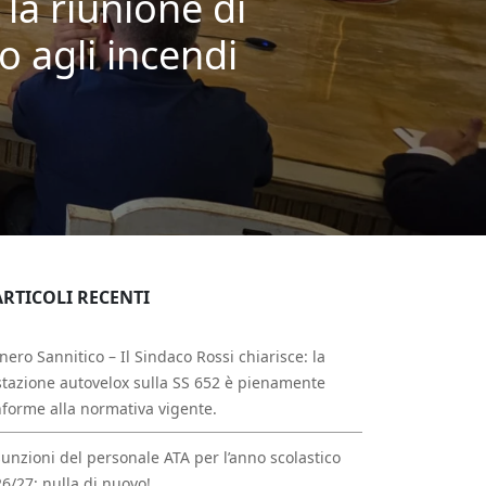
 la riunione di
o agli incendi
ARTICOLI RECENTI
nero Sannitico – Il Sindaco Rossi chiarisce: la
tazione autovelox sulla SS 652 è pienamente
forme alla normativa vigente.
unzioni del personale ATA per l’anno scolastico
6/27: nulla di nuovo!