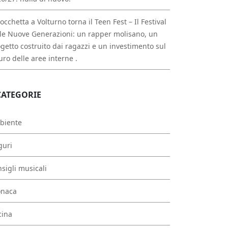
occhetta a Volturno torna il Teen Fest – Il Festival
le Nuove Generazioni: un rapper molisano, un
getto costruito dai ragazzi e un investimento sul
uro delle aree interne .
CATEGORIE
biente
guri
sigli musicali
onaca
cina