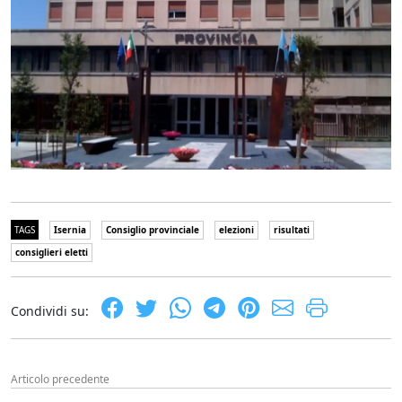
TAGS
Isernia
Consiglio provinciale
elezioni
risultati
consiglieri eletti
Condividi su:
Articolo precedente